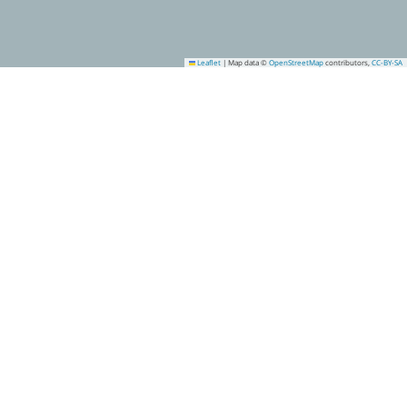
Leaflet
|
Map data ©
OpenStreetMap
contributors,
CC-BY-SA
1
33