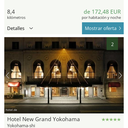
8,4
de 172,48 EUR
kilómetros
por habitación y noche
Detalles
Mostrar oferta
2
hotel.de
Hotel New Grand Yokohama
Yokohama-shi