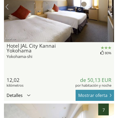
hotel.de
Hotel JAL City Kannai
Yokohama
80%
Yokohama-shi
12,02
de 50,13 EUR
kilómetros
por habitación y noche
Detalles
Mostrar oferta
7