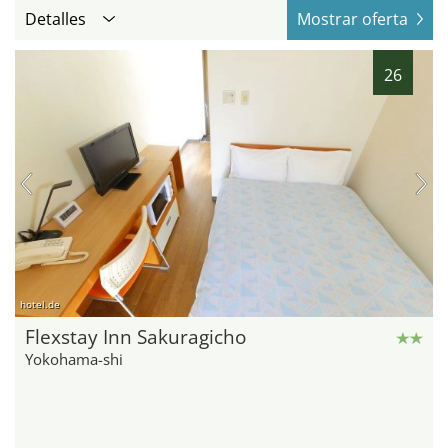
Detalles
Mostrar oferta
26
hotel.de
Flexstay Inn Sakuragicho
Yokohama-shi