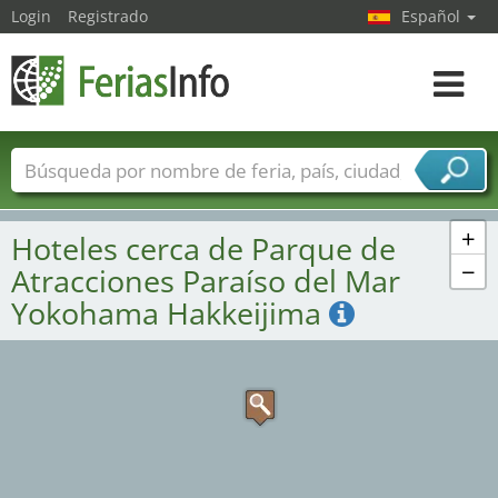
3
Login
Registrado
Español
Navega
toggle
Nombres de ferias
Países
Ciudades
Sectores de ferias
+
Hoteles cerca de Parque de
Sectores de proveedor de servicios
−
Atracciones Paraíso del Mar
Yokohama Hakkeijima