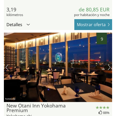
3,19
de 80,85 EUR
kilómetros
por habitación y noche
Detalles
Mostrar oferta
9
hotel.de
New Otani Inn Yokohama
Premium
88%