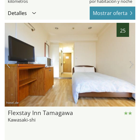
kilómetros
por habitación y noche
Detalles
Mostrar oferta
25
hotel.de
Flexstay Inn Tamagawa
Kawasaki-shi