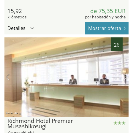
15,92
de 75,35 EUR
kilómetros
por habitación y noche
Detalles
Mostrar oferta
26
hotel.de
Richmond Hotel Premier
Musashikosugi
Kawasaki-shi