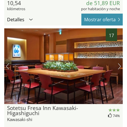
10,54
de 51,89 EUR
kilómetros
por habitación y noche
Detalles
Mostrar oferta
17
hotel.de
Sotetsu Fresa Inn Kawasaki-
Higashiguchi
74%
Kawasaki-shi