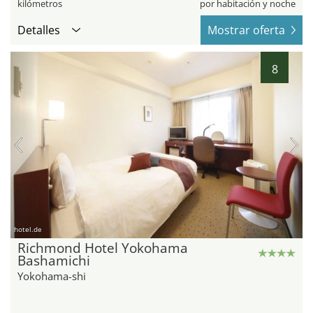
kilómetros
por habitación y noche
Detalles
Mostrar oferta
8
hotel.de
Richmond Hotel Yokohama
Bashamichi
Yokohama-shi