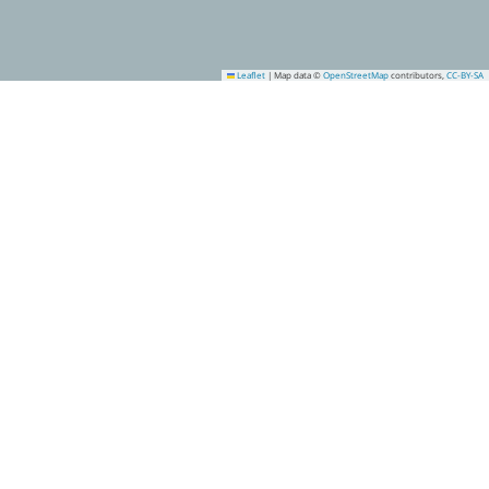
Leaflet
|
Map data ©
OpenStreetMap
contributors,
CC-BY-SA