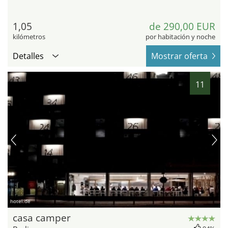
1,05
de 290,00 EUR
kilómetros
por habitación y noche
Detalles
Mostrar oferta
11
hotel.de
casa camper