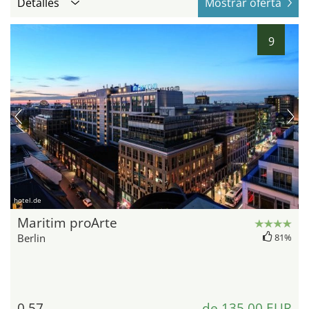
Detalles
Mostrar oferta
9
hotel.de
Maritim proArte
Berlin
81%
0,57
de 135,00 EUR