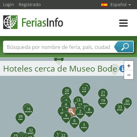
Login
Registrado
Español
Navega
toggle
Nombres de ferias
Países
Ciudades
36
Sectores de ferias
+
Hoteles cerca de Museo Bode
26
Sectores de proveedor de servicios
−
23
12
20
21
5
13
19
7
30
4
11
10
15
33
29
16
8
1
2
9
39
6
3
32
14
31
22
25
28
34