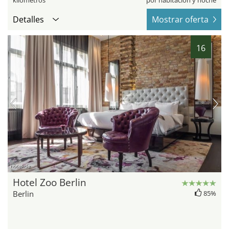
kilómetros
por habitación y noche
Detalles
Mostrar oferta
16
hotel.de
Hotel Zoo Berlin
Berlin
85%