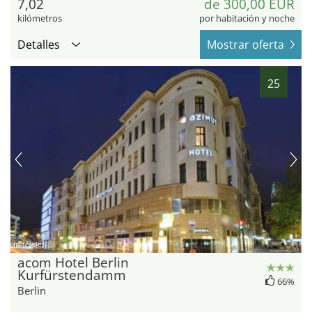
7,02
de 300,00 EUR
kilómetros
por habitación y noche
Detalles
Mostrar oferta
25
hotel.de
acom Hotel Berlin
Kurfürstendamm
66%
Berlin