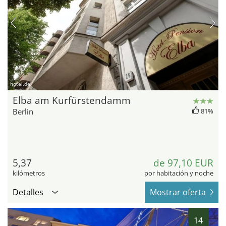
hotel.de
Elba am Kurfürstendamm
Berlin
81%
5,37
de 97,10 EUR
kilómetros
por habitación y noche
Detalles
Mostrar oferta
14