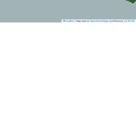
Leaflet
|
Map data ©
OpenStreetMap
contributors,
CC-BY-SA