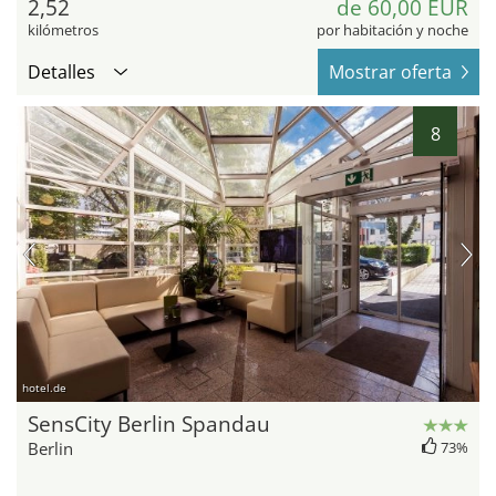
2,52
de 60,00 EUR
kilómetros
por habitación y noche
Detalles
Mostrar oferta
8
hotel.de
SensCity Berlin Spandau
Berlin
73%