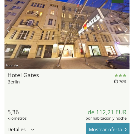
hotel.de
Hotel Gates
Berlin
76%
5,36
de 112,21 EUR
kilómetros
por habitación y noche
Detalles
Mostrar oferta