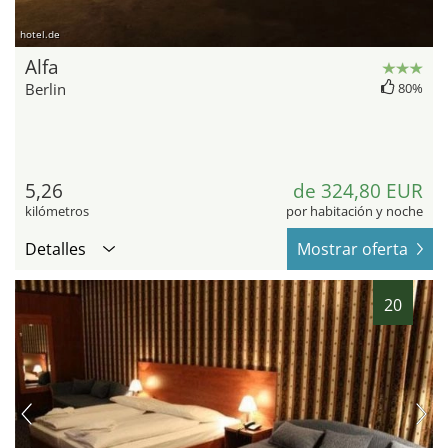
hotel.de
Alfa
Berlin
80%
5,26
de 324,80 EUR
kilómetros
por habitación y noche
Detalles
Mostrar oferta
20