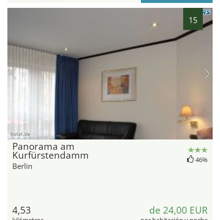
15
hotel.de
Panorama am
Kurfürstendamm
46%
Berlin
4,53
de 24,00 EUR