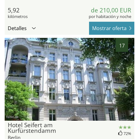
5,92
de 210,00 EUR
kilómetros
por habitación y noche
Detalles
Mostrar oferta
17
hotel.de
Hotel Seifert am
Kurfürstendamm
72%
Berlin