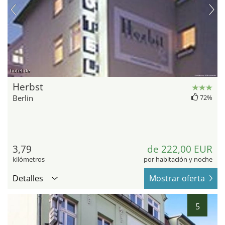
hotel.de
Herbst
Berlin
72%
3,79
de 222,00 EUR
kilómetros
por habitación y noche
Detalles
Mostrar oferta
5