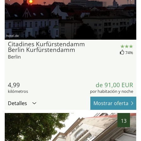
hotel.de
Citadines Kurfürstendamm
Berlin Kurfürstendamm
74%
Berlin
4,99
de 91,00 EUR
kilómetros
por habitación y noche
Detalles
Mostrar oferta
13