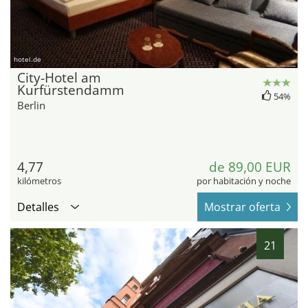
hotel.de
City-Hotel am
Kurfürstendamm
54%
Berlin
4,77
de 89,00 EUR
kilómetros
por habitación y noche
Detalles
Mostrar oferta
21