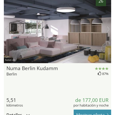
26
hotel.de
Numa Berlin Kudamm
Berlin
87%
5,51
de 177,00 EUR
kilómetros
por habitación y noche