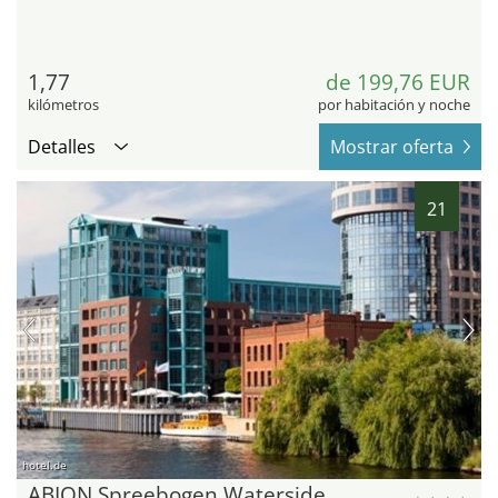
1,77
de 199,76 EUR
kilómetros
por habitación y noche
Detalles
Mostrar oferta
21
hotel.de
ABION Spreebogen Waterside