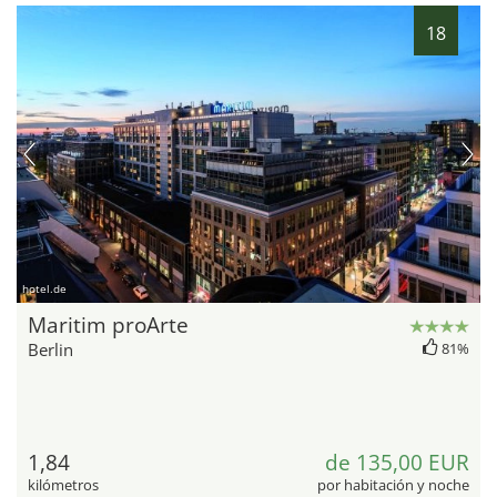
18
hotel.de
Maritim proArte
Berlin
81%
1,84
de 135,00 EUR
kilómetros
por habitación y noche