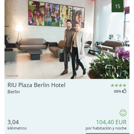
15
hotel.de
RIU Plaza Berlin Hotel
Berlin
88
%
3,04
104,40 EUR
kilómetros
por habitación y noche