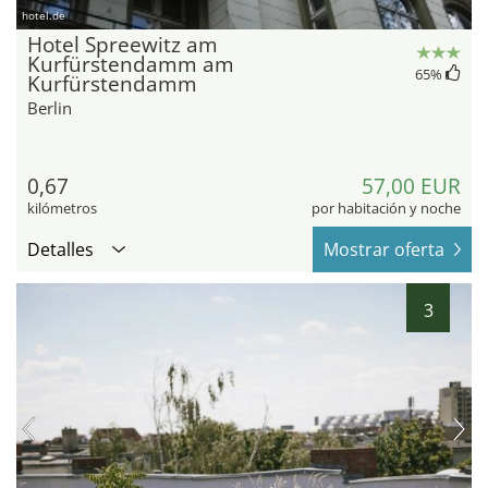
hotel.de
Hotel Spreewitz am
Kurfürstendamm am
65
%
Kurfürstendamm
Berlin
0,67
57,00 EUR
kilómetros
por habitación y noche
Detalles
Mostrar oferta
3