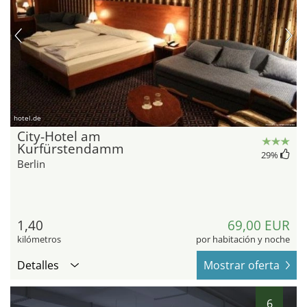
hotel.de
City-Hotel am
Kurfürstendamm
29
%
Berlin
1,40
69,00 EUR
kilómetros
por habitación y noche
Detalles
Mostrar oferta
6