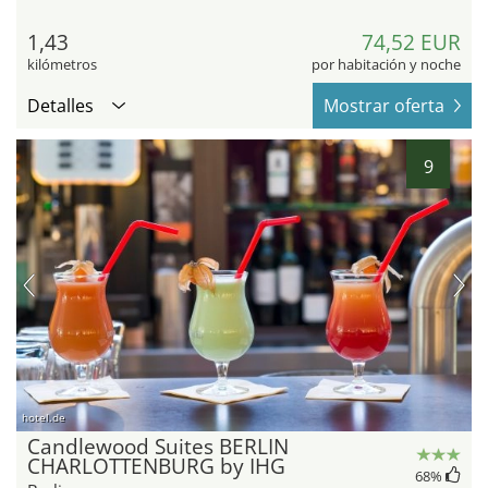
1,43
74,52 EUR
kilómetros
por habitación y noche
Detalles
Mostrar oferta
9
hotel.de
Candlewood Suites BERLIN
CHARLOTTENBURG by IHG
68
%