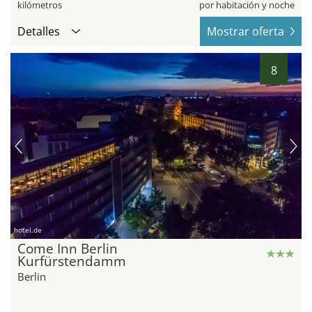
kilómetros
por habitación y noche
Detalles
Mostrar oferta
8
hotel.de
Come Inn Berlin
Kurfürstendamm
Berlin