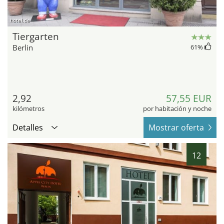
hotel.de
Tiergarten
Berlin
61
%
2,92
57,55 EUR
kilómetros
por habitación y noche
Detalles
Mostrar oferta
12