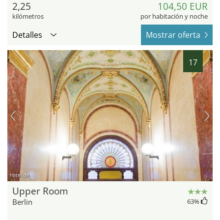
2,25
104,50 EUR
kilómetros
por habitación y noche
Detalles
Mostrar oferta
17
hotel.de
Upper Room
Berlin
63
%