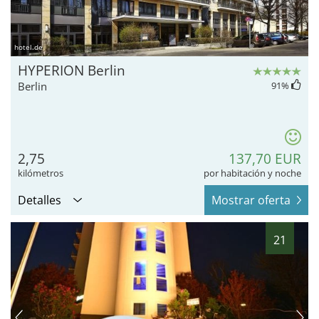
hotel.de
HYPERION Berlin
Berlin
91
%
2,75
137,70 EUR
kilómetros
por habitación y noche
Detalles
Mostrar oferta
21