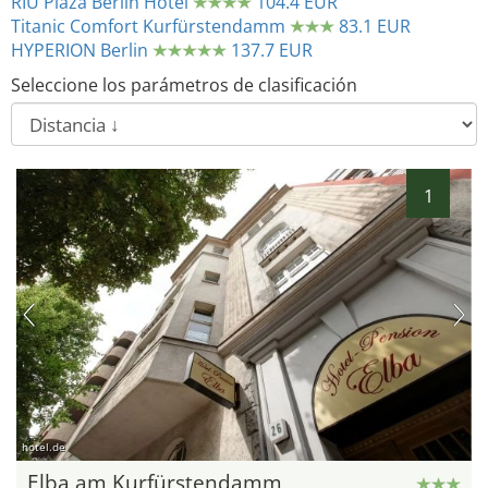
RIU Plaza Berlin Hotel
104.4 EUR
Titanic Comfort Kurfürstendamm
83.1 EUR
HYPERION Berlin
137.7 EUR
Seleccione los parámetros de clasificación
1
hotel.de
Elba am Kurfürstendamm