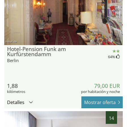
hotel.de
Hotel-Pension Funk am
Kurfürstendamm
64
%
Berlin
1,88
79,00 EUR
kilómetros
por habitación y noche
Detalles
Mostrar oferta
14