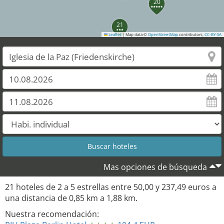
20
21
Leaflet
|
Map data ©
OpenStreetMap
contributors,
CC-BY-SA
Mas opciones de búsqueda
21
hoteles de
2
a
5
estrellas entre
50,00
y
237,49
euros a
una distancia de
0,85
km a
1,88
km.
Nuestra recomendación: