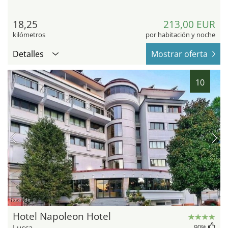
18,25
213,00 EUR
kilómetros
por habitación y noche
Detalles
Mostrar oferta
10
hotel.de
Hotel Napoleon Hotel
Lucca
90
%