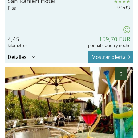
San Ranieri Hotel
Pisa
92
%
4,45
159,70 EUR
kilómetros
por habitación y noche
Detalles
Mostrar oferta
3