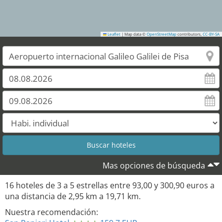
Leaflet
|
Map data ©
OpenStreetMap
contributors,
CC-BY-SA
Mas opciones de búsqueda
16
hoteles de
3
a
5
estrellas entre
93,00
y
300,90
euros a
una distancia de
2,95
km a
19,71
km.
Nuestra recomendación: