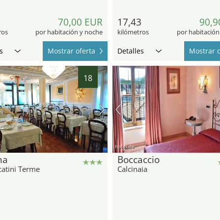
9
70,00 EUR
17,43
90,9
ros
por habitación y noche
kilómetros
por habitación
s
Mostrar oferta
Detalles
Mostrar o
18
hotel.de
na
Boccaccio
atini Terme
Calcinaia