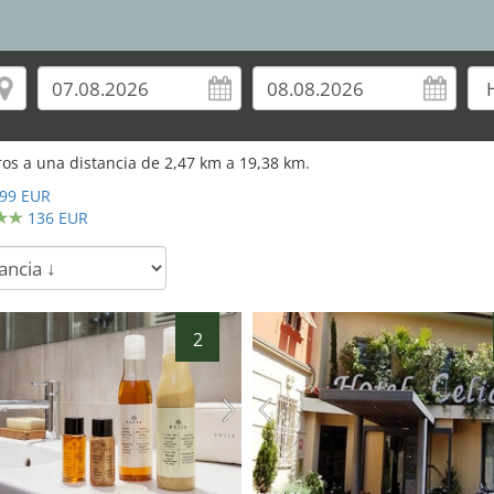
os a una distancia de
2,47
km a
19,38
km.
99 EUR
136 EUR
2
hotel.de