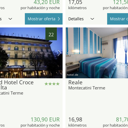
2
43,20 EUR
17,05
121,5
ros
por habitación y noche
kilómetros
por habitación
s
Mostrar oferta
Detalles
Mostrar o
22
hotel.de
d Hotel Croce
Reale
lta
Montecatini Terme
atini Terme
2
130,90 EUR
16,98
81,7
ros
por habitación y noche
kilómetros
por habitación