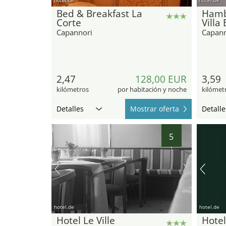
Bed & Breakfast La
Hambr
Corte
Villa
Capannori
Capann
2,47
128,00 EUR
3,59
kilómetros
por habitación y noche
kilómet
Detalles
Mostrar oferta
Detalle
5
hotel.de
hotel.de
Hotel Le Ville
Hotel