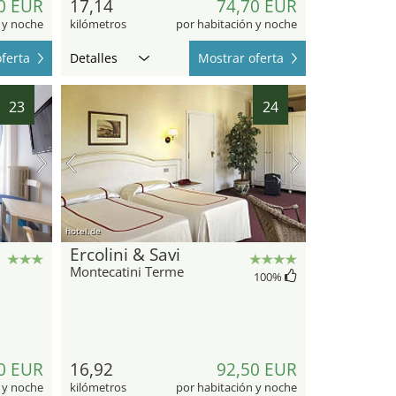
0 EUR
17,14
74,70 EUR
 y noche
kilómetros
por habitación y noche
ferta
Detalles
Mostrar oferta
23
24
hotel.de
Ercolini & Savi
Montecatini Terme
100
%
0 EUR
16,92
92,50 EUR
 y noche
kilómetros
por habitación y noche