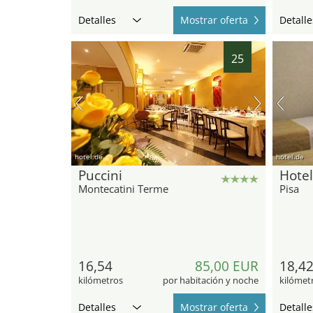
Detalles
Mostrar oferta
Detalle
25
hotel.de
hotel.de
Puccini
Hotel
Montecatini Terme
Pisa
16,54
85,00 EUR
18,4
kilómetros
por habitación y noche
kilómet
Detalles
Mostrar oferta
Detalle