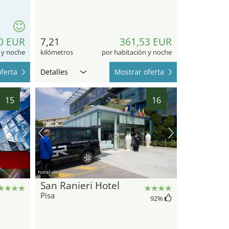
0 EUR
7,21
361,53 EUR
 y noche
kilómetros
por habitación y noche
ferta
Detalles
Mostrar oferta
15
16
hotel.de
San Ranieri Hotel
Pisa
92
%