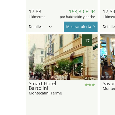
17,83
168,30 EUR
17,5
kilómetros
por habitación y noche
kilómet
Detalles
Mostrar oferta
Detalle
17
hotel.de
hotel.de
Smart Hotel
Savo
Bartolini
Montec
Montecatini Terme