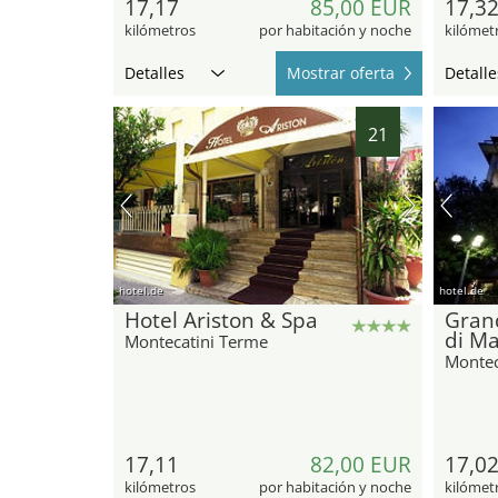
17,17
85,00 EUR
17,3
kilómetros
por habitación y noche
kilómet
Detalles
Mostrar oferta
Detalle
21
hotel.de
hotel.de
Hotel Ariston & Spa
Gran
di Ma
Montecatini Terme
Montec
17,11
82,00 EUR
17,0
kilómetros
por habitación y noche
kilómet