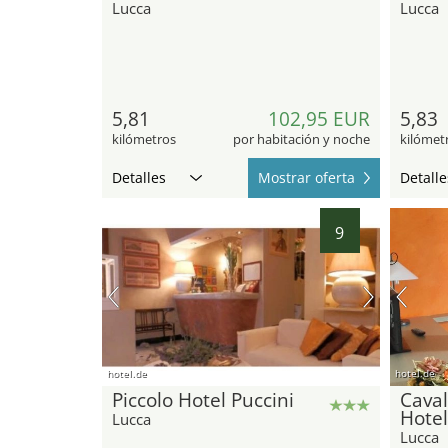
Lucca
Lucca
5,81
102,95 EUR
5,83
kilómetros
por habitación y noche
kilómet
Detalles
Mostrar oferta
Detalle
9
hotel.de
hotel.de
Piccolo Hotel Puccini
Caval
Hotel
Lucca
Lucca