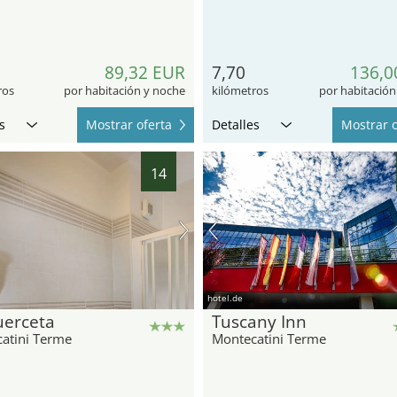
89,32 EUR
7,70
136,0
ros
por habitación y noche
kilómetros
por habitación
s
Mostrar oferta
Detalles
Mostrar o
14
hotel.de
uerceta
Tuscany Inn
atini Terme
Montecatini Terme