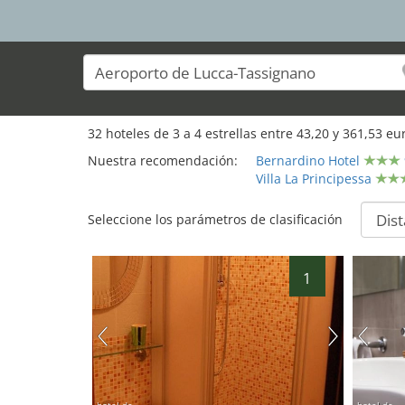
32
hoteles de
3
a
4
estrellas entre
43,20
y
361,53
eur
Nuestra recomendación:
Bernardino Hotel
Villa La Principessa
Seleccione los parámetros de clasificación
26
1
29
27
31
30
13
32
16
28
hotel.de
hotel.de