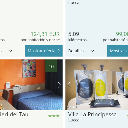
Lucca
124,31 EUR
5,09
99,0
ros
por habitación y noche
kilómetros
por habitación
s
Mostrar oferta
Detalles
Mostrar o
10
hotel.de
ieri del Tau
Villa La Principessa
Lucca