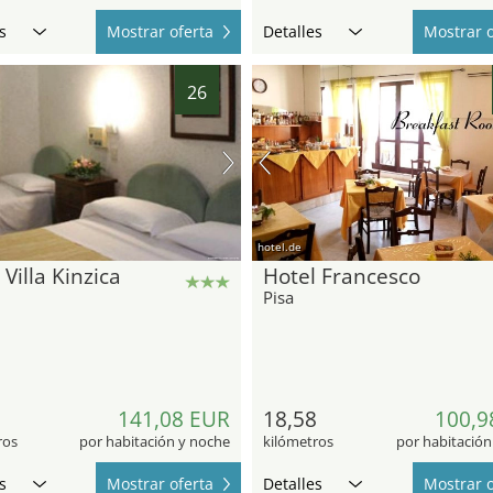
s
Mostrar oferta
Detalles
Mostrar o
26
hotel.de
 Villa Kinzica
Hotel Francesco
Pisa
2
141,08 EUR
18,58
100,9
ros
por habitación y noche
kilómetros
por habitación
s
Mostrar oferta
Detalles
Mostrar o