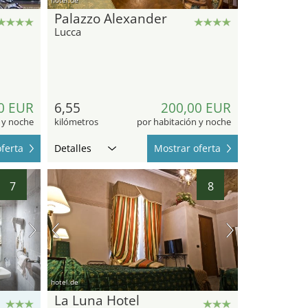
Palazzo Alexander
Lucca
0 EUR
6,55
200,00 EUR
 y noche
kilómetros
por habitación y noche
ferta
Detalles
Mostrar oferta
7
8
hotel.de
La Luna Hotel