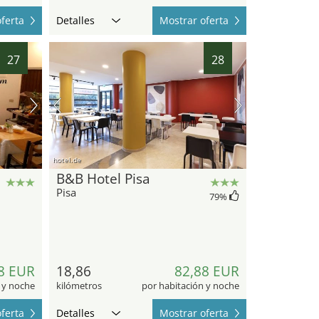
ferta
Detalles
Mostrar oferta
27
28
hotel.de
B&B Hotel Pisa
Pisa
79
%
8 EUR
18,86
82,88 EUR
 y noche
kilómetros
por habitación y noche
ferta
Detalles
Mostrar oferta