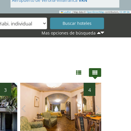
Aeropuerto de Verona-Villafranca
VRN
Leaflet
|
Map data ©
OpenStreetMap
contributors,
CC-BY-SA
Mas opciones de búsqueda
3
4
hotel.de