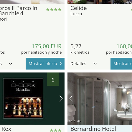
os Il Parco In
Celide
19
 Banchieri
Lucca
ori
175,00 EUR
5,27
160,0
ros
por habitación y noche
kilómetros
por habitación
s
Mostrar oferta
Detalles
Mostrar o
6
hotel.de
 Rex
Bernardino Hotel