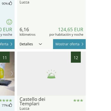
Lucca
90
%
0 EUR
6,16
124,65 EUR
 y noche
kilómetros
por habitación y noche
ferta
Detalles
Mostrar oferta
11
12
Castello dei
Templari
77
%
Lucca