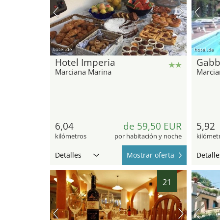
hotel.de
hotel.de
Hotel Imperia
Gabb
Marciana Marina
Marcia
6,04
de 59,50 EUR
5,92
kilómetros
por habitación y noche
kilómet
Detalles
Mostrar oferta
Detalle
21