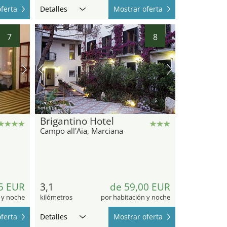
ferta
Detalles
Mostrar oferta
7
8
hotel.de
Brigantino Hotel
Campo all'Aia, Marciana
5 EUR
3,1
de 59,00 EUR
 y noche
kilómetros
por habitación y noche
ferta
Detalles
Mostrar oferta