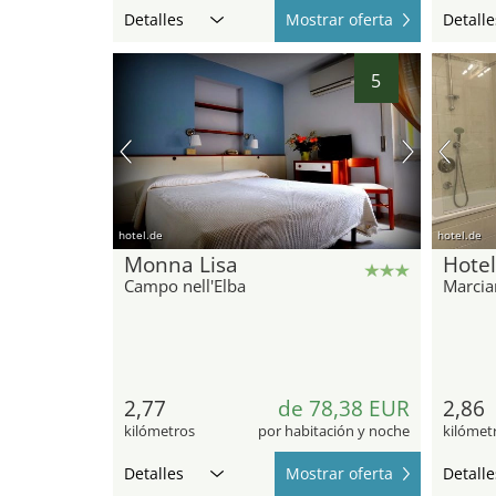
Detalles
Mostrar oferta
Detalle
5
hotel.de
hotel.de
Monna Lisa
Hotel
Campo nell'Elba
Marcia
2,77
de 78,38 EUR
2,86
kilómetros
por habitación y noche
kilómet
Detalles
Mostrar oferta
Detalle