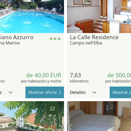
hotel.de
iano Azzurro
La Calle Residence
na Marina
Campo nell'Elba
de 40,00 EUR
7,63
de 500,0
ros
por habitación y noche
kilómetros
por habitación
s
Mostrar oferta
Detalles
Mostrar o
22