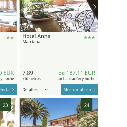
hotel.de
Hotel Anna
Marciana
0 EUR
7,89
de 187,11 EUR
 y noche
kilómetros
por habitación y noche
ferta
Detalles
Mostrar oferta
23
24