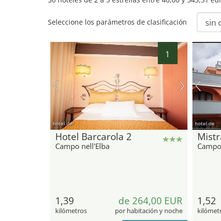
Seleccione los parámetros de clasificación
1
hotel.de
hotel.de
Hotel Barcarola 2
Mistr
Campo nell'Elba
Campo 
1,39
de 264,00 EUR
1,52
kilómetros
por habitación y noche
kilómet