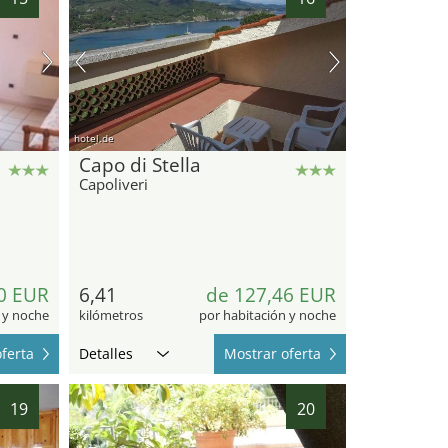
hotel.de
Capo di Stella
Capoliveri
0 EUR
6,41
de 127,46 EUR
 y noche
kilómetros
por habitación y noche
ferta
Detalles
Mostrar oferta
19
20