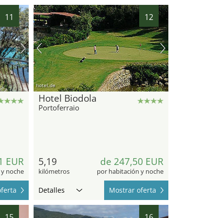
11
12
hotel.de
Hotel Biodola
Portoferraio
1 EUR
5,19
de 247,50 EUR
 y noche
kilómetros
por habitación y noche
ferta
Detalles
Mostrar oferta
15
16