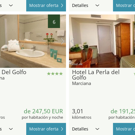
s
Mostrar oferta
Detalles
Mostrar o
6
hotel.de
 Del Golfo
Hotel La Perla del
Golfo
na
Marciana
de 247,50 EUR
3,01
de 191,2
ros
por habitación y noche
kilómetros
por habitación
s
Mostrar oferta
Detalles
Mostrar o