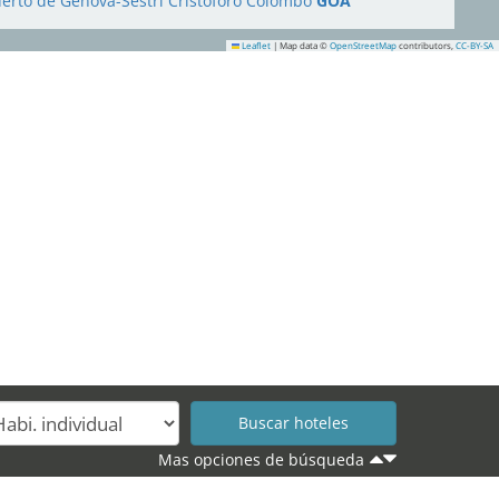
erto de Génova-Sestri Cristoforo Colombo
GOA
Leaflet
|
Map data ©
OpenStreetMap
contributors,
CC-BY-SA
Mas opciones de búsqueda