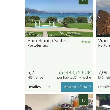
hotel.de
hotel.de
Baia Bianca Suites
Viticc
Portoferraio
Portof
5,2
de 483,75 EUR
7,04
kilómetros
por habitación y noche
kilómet
Detalles
Mostrar oferta
Detalle
17