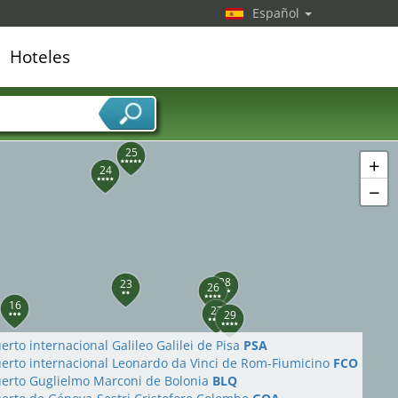
Español
Hoteles
22
edor de servicios
25
+
24
−
28
23
26
16
27
29
rto internacional Galileo Galilei de Pisa
PSA
erto internacional Leonardo da Vinci de Rom-Fiumicino
FCO
erto Guglielmo Marconi de Bolonia
BLQ