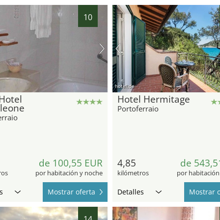
10
hotel.de
Hotel
Hotel Hermitage
leone
Portoferraio
erraio
de 100,55 EUR
4,85
de 543,5
ros
por habitación y noche
kilómetros
por habitación
s
Mostrar oferta
Detalles
Mostrar o
14