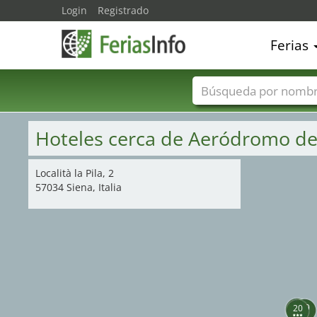
Login
Registrado
Ferias
Nombres de ferias
Hoteles cerca de Aeródromo d
Località la Pila, 2
57034 Siena, Italia
21
19
20