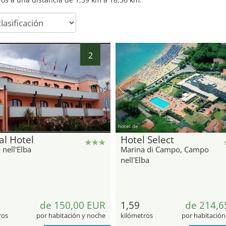
2
hotel.de
al Hotel
Hotel Select
nell'Elba
Marina di Campo, Campo
nell'Elba
de 150,00 EUR
1,59
de 214,6
ros
por habitación y noche
kilómetros
por habitación