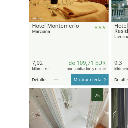
hotel.de
hotel.de
Hotel Montemerlo
Hotel
Resi
Marciana
Livorn
7,92
de 109,71 EUR
9,3
kilómetros
por habitación y noche
kilómet
Detalles
Mostrar oferta
Detalle
25