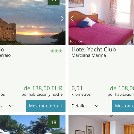
hotel.de
io
Hotel Yacht Club
erraio
Marciana Marina
de 138,00 EUR
6,51
de 108,0
ros
por habitación y noche
kilómetros
por habitación
s
Mostrar oferta
Detalles
Mostrar o
18