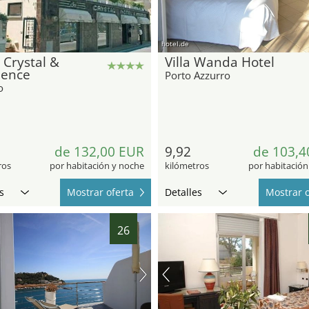
hotel.de
 Crystal &
Villa Wanda Hotel
dence
Porto Azzurro
o
de 132,00 EUR
9,92
de 103,4
ros
por habitación y noche
kilómetros
por habitación
s
Mostrar oferta
Detalles
Mostrar o
26