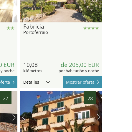
hotel.de
Fabricia
Portoferraio
0 EUR
10,08
de 205,00 EUR
 y noche
kilómetros
por habitación y noche
ferta
Detalles
Mostrar oferta
27
28