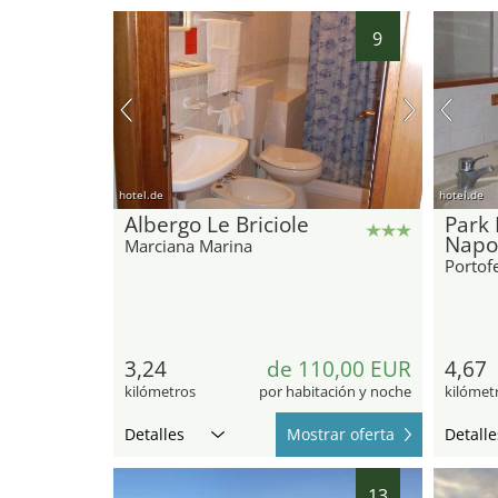
9
hotel.de
hotel.de
Albergo Le Briciole
Park 
Napo
Marciana Marina
Portof
3,24
de 110,00 EUR
4,67
kilómetros
por habitación y noche
kilómet
Detalles
Mostrar oferta
Detalle
13