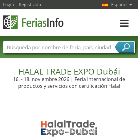
Login
Registrado
Español
Navega
toggle
Nombres de ferias
Países
Ciudades
Sectores de ferias
Sectores de proveedor de servicios
HALAL TRADE EXPO Dubái
16. - 18. noviembre 2026 | Feria internacional de
productos y servicios con certificación Halal