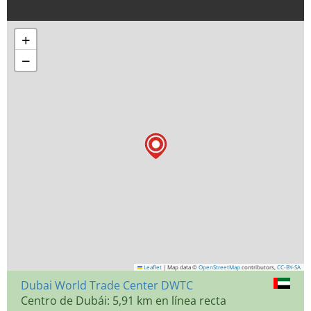
+
−
Leaflet
|
Map data ©
OpenStreetMap
contributors,
CC-BY-SA
Dubai World Trade Center DWTC
Centro de Dubái: 5,91 km en línea recta