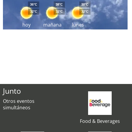
36°C
38°C
38°C
32°C
32°C
32°C
hoy
mañana
lunes
Junto
Otros eventos
simultáneos
Food & Beverages