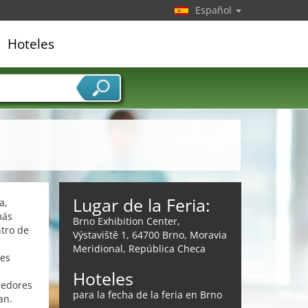
Español
Hoteles
edor de servicios
Lugar de la Feria:
a,
más
Brno Exhibition Center,
ntro de
Výstaviště 1, 64700 Brno, Moravia
Meridional, República Checa
tes
Hoteles
eedores
para la fecha de la feria en Brno
an.