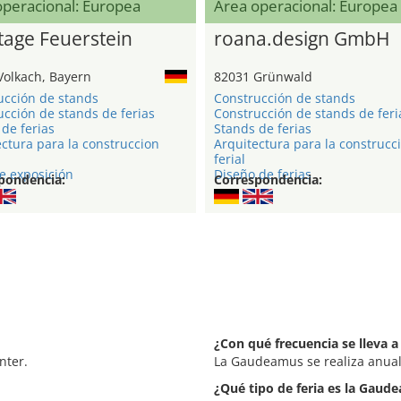
operacional: Europea
Área operacional: Europea
age Feuerstein
roana.design GmbH
Volkach, Bayern
82031 Grünwald
ucción de stands
Construcción de stands
cción de stands de ferias
Construcción de stands de feri
de ferias
Stands de ferias
ctura para la construccion
Arquitectura para la construcc
ferial
e exposición
Diseño de ferias
pondencia:
Correspondencia:
¿Con qué frecuencia se lleva 
nter.
La Gaudeamus se realiza anua
¿Qué tipo de feria es la Gaud