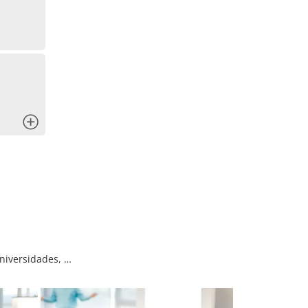
x
universidades, …