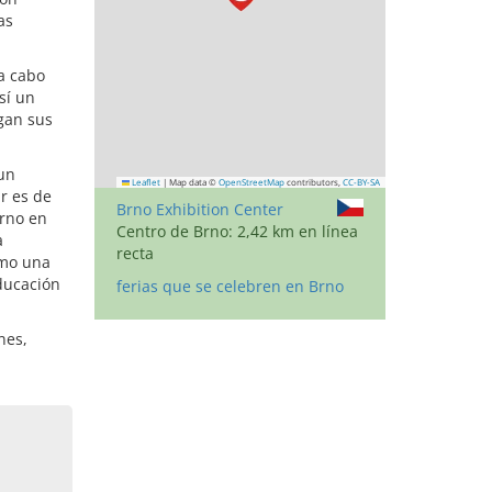
as
a cabo
sí un
gan sus
un
Leaflet
|
Map data ©
OpenStreetMap
contributors,
CC-BY-SA
r es de
Brno Exhibition Center
Brno en
Centro de Brno: 2,42 km en línea
a
recta
omo una
ducación
ferias que se celebren en Brno
nes,