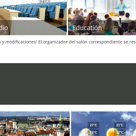
dio
Educatión
s y modificaciones! El organizador del salón correspondiente se re
27°C
21°C
22°C
22°C