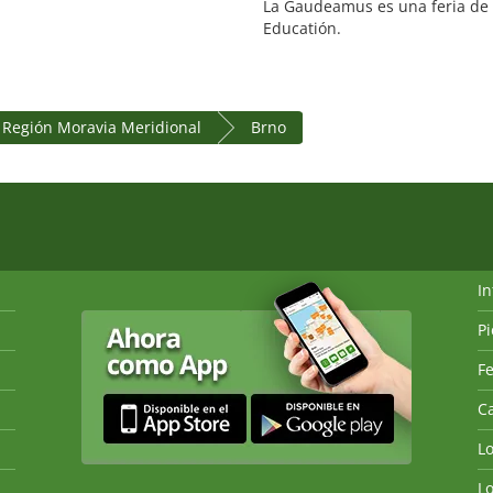
La Gaudeamus es una feria de 
Educatión.
Región Moravia Meridional
Brno
I
P
Fe
Ca
L
L