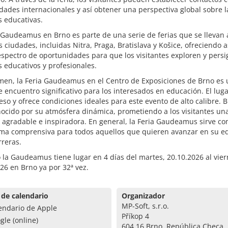
dades internacionales y así obtener una perspectiva global sobre l
 educativas.
 Gaudeamus en Brno es parte de una serie de ferias que se llevan 
s ciudades, incluidas Nitra, Praga, Bratislava y Košice, ofreciendo a
spectro de oportunidades para que los visitantes exploren y persi
s educativos y profesionales.
men, la Feria Gaudeamus en el Centro de Exposiciones de Brno es 
 encuentro significativo para los interesados en educación. El luga
ceso y ofrece condiciones ideales para este evento de alto calibre. 
nocido por su atmósfera dinámica, prometiendo a los visitantes un
 agradable e inspiradora. En general, la Feria Gaudeamus sirve c
rma comprensiva para todos aquellos que quieren avanzar en su e
rreras.
 la Gaudeamus tiene lugar en 4 días del martes, 20.10.2026 al vier
26 en Brno ya por 32ª vez.
 de calendario
Organizador
MP-Soft, s.r.o.
endario de Apple
Příkop 4
gle (online)
604 16 Brno, República Checa