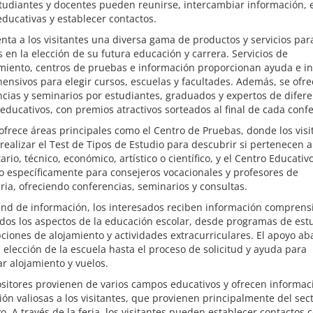
tudiantes y docentes pueden reunirse, intercambiar información, 
educativas y establecer contactos.
nta a los visitantes una diversa gama de productos y servicios par
es en la elección de su futura educación y carrera. Servicios de
miento, centros de pruebas e información proporcionan ayuda e in
nsivos para elegir cursos, escuelas y facultades. Además, se ofr
cias y seminarios por estudiantes, graduados y expertos de difer
ducativos, con premios atractivos sorteados al final de cada confe
 ofrece áreas principales como el Centro de Pruebas, donde los visi
ealizar el Test de Tipos de Estudio para descubrir si pertenecen a
rio, técnico, económico, artístico o científico, y el Centro Educativo
 específicamente para consejeros vocacionales y profesores de
ia, ofreciendo conferencias, seminarios y consultas.
and de información, los interesados reciben información comprens
dos los aspectos de la educación escolar, desde programas de est
ciones de alojamiento y actividades extracurriculares. El apoyo ab
 elección de la escuela hasta el proceso de solicitud y ayuda para
r alojamiento y vuelos.
sitores provienen de varios campos educativos y ofrecen informac
ión valiosas a los visitantes, que provienen principalmente del sec
o. A través de la feria, los visitantes pueden establecer contactos 