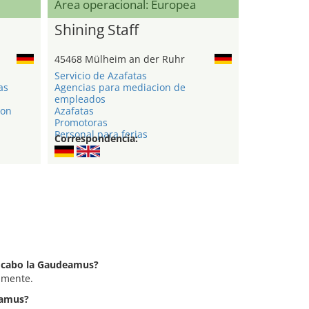
Área operacional: Europea
Shining Staff
45468 Mülheim an der Ruhr
Servicio de Azafatas
as
Agencias para mediacion de
empleados
ion
Azafatas
Promotoras
Personal para ferias
Correspondencia:
a cabo la Gaudeamus?
lmente.
eamus?