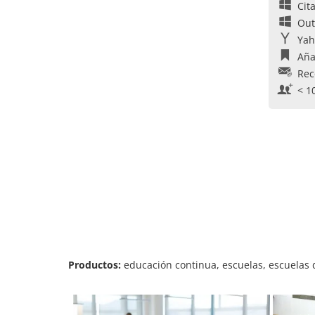
Cit
Out
Yah
Aña
Rec
< 1
Productos:
educación continua, escuelas, escuelas d