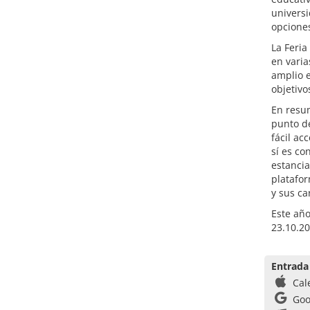
universi
opciones
La Feria
en varia
amplio e
objetivo
En resu
punto de
fácil ac
sí es co
estancia
platafo
y sus ca
Este año
23.10.20
Entrada
Cal
Goo