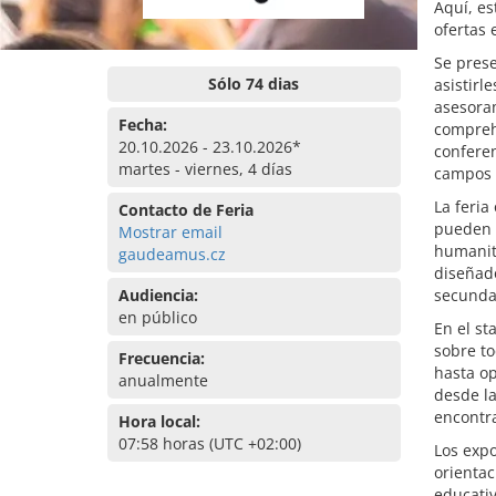
Aquí, es
ofertas 
Se prese
Sólo 74 dias
asistirl
asesora
Fecha:
comprehe
20.10.2026 - 23.10.2026*
conferen
martes - viernes, 4 días
campos e
La feria
Contacto de Feria
pueden r
Mostrar email
humanita
gaudeamus.cz
diseñado
Audiencia:
secundar
en público
En el st
sobre to
Frecuencia:
hasta op
anualmente
desde la
encontra
Hora local:
07:58 horas (UTC +02:00)
Los expo
orientac
educativ