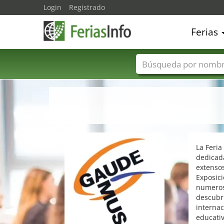
Login
Registrado
Ferias
Nombres de ferias
La Feri
dedicada
extensos
Exposici
numerosa
descubr
internac
educativ