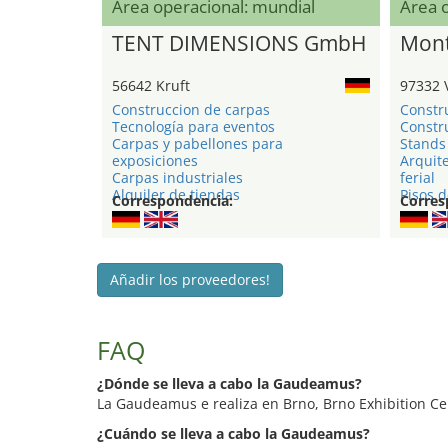
Área operacional: mundial
Área 
TENT DIMENSIONS GmbH
Mont
56642 Kruft
97332 
Construccion de carpas
Constr
Tecnología para eventos
Constru
Carpas y pabellones para
Stands 
exposiciones
Arquite
Carpas industriales
ferial
Alquiler de tiendas
Pisos d
Correspondencia:
Corres
Añadir los proveedores!
FAQ
¿Dónde se lleva a cabo la Gaudeamus?
La Gaudeamus e realiza en Brno, Brno Exhibition Ce
¿Cuándo se lleva a cabo la Gaudeamus?