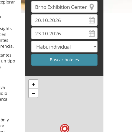
explorar
a
sights
ecen
entes
rencia.
tantes
 un tipo
,
+
iva
−
udio
arca
ión y
tor
con