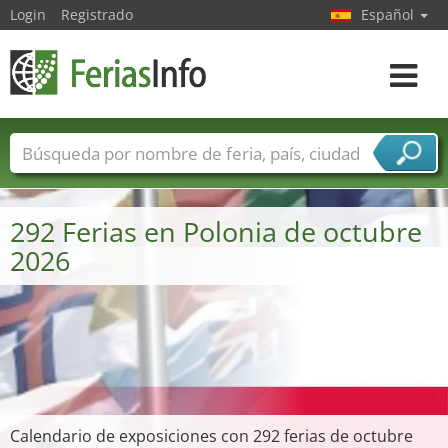
Login
Registrado
Español
Navega
toggle
Nombres de ferias
Países
Ciudades
Sectores de ferias
292 Ferias en Polonia de octubre
Sectores de proveedor de servicios
2026
Calendario de exposiciones con 292 ferias de octubre