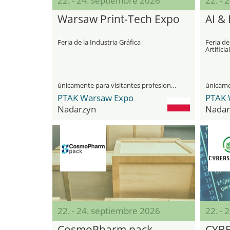
22. - 24. septiembre 2026
22. - 
Warsaw Print-Tech Expo
AI &
Feria de la Industria Gráfica
Feria de
Artificia
únicamente para visitantes profesionales
PTAK Warsaw Expo
PTAK 
Nadarzyn
Nadar
22. - 24. septiembre 2026
22. - 
CosmoPharm pack
CYBE