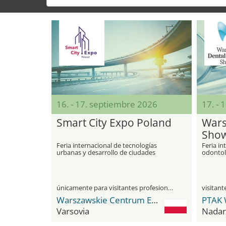
16. - 17. septiembre 2026
17. - 
Smart City Expo Poland
Wars
Sho
Feria internacional de tecnologías
Feria in
urbanas y desarrollo de ciudades
odontol
inteligentes
únicamente para visitantes profesionales
Warszawskie Centrum EXPO XXI
PTAK 
Varsovia
Nadar