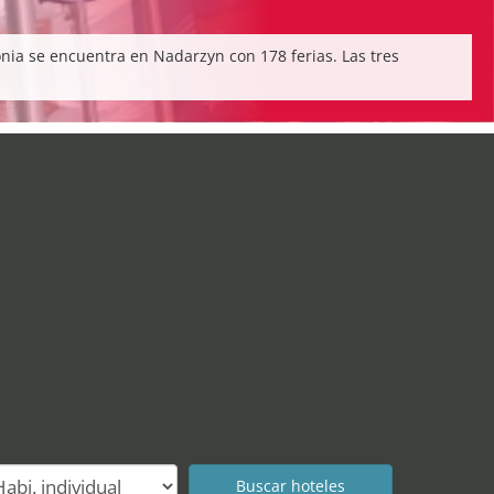
onia se encuentra en Nadarzyn con 178 ferias. Las tres