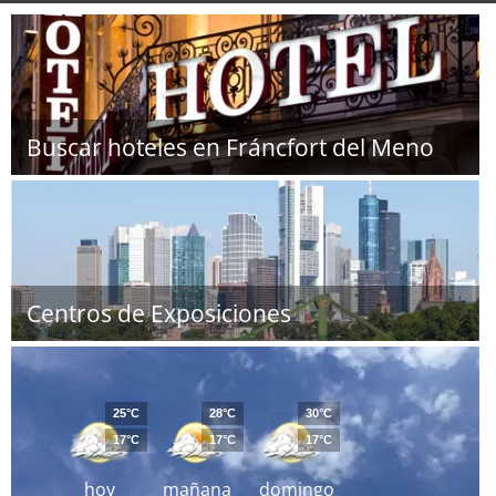
Buscar hoteles en Fráncfort del Meno
Centros de Exposiciones
25°C
28°C
30°C
17°C
17°C
17°C
hoy
mañana
domingo