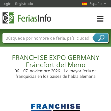
Login
Registrado
Español
Navega
toggle
Nombres de ferias
Países
Ciudades
Sectores de ferias
Sectores de proveedor de servicios
FRANCHISE EXPO GERMANY
Fráncfort del Meno
06. - 07. noviembre 2026 | La mayor feria de
franquicias en los países de habla alemana