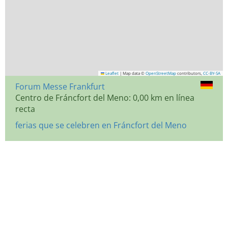
Leaflet
|
Map data ©
OpenStreetMap
contributors,
CC-BY-SA
Forum Messe Frankfurt
Centro de Fráncfort del Meno: 0,00 km en línea
recta
ferias que se celebren en Fráncfort del Meno