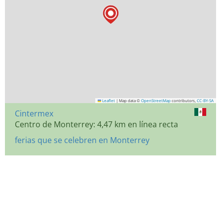
Leaflet
|
Map data ©
OpenStreetMap
contributors,
CC-BY-SA
Cintermex
Centro de Monterrey: 4,47 km en línea recta
ferias que se celebren en Monterrey