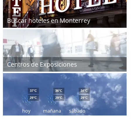
Buscar hoteles en Monterrey
Centros de Exposiciones
37°C
36°C
34°C
29°C
29°C
29°C
hoy
mañana
sábado