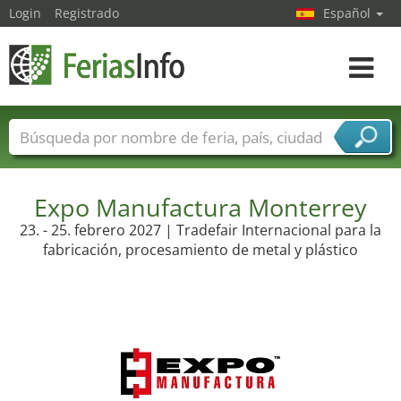
Login
Registrado
Español
Navega
toggle
Nombres de ferias
Países
Ciudades
Sectores de ferias
Expo Manufactura Monterrey
Sectores de proveedor de servicios
23. - 25. febrero 2027 | Tradefair Internacional para la
fabricación, procesamiento de metal y plástico