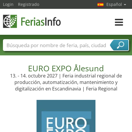
Login
Registrado
Español
Navega
toggle
Nombres de ferias
Países
Ciudades
Sectores de ferias
Sectores de proveedor de servicios
EURO EXPO Ålesund
13. - 14. octubre 2027 | Feria industrial regional de
producción, automatización, mantenimiento y
digitalización en Escandinavia | Feria Regional