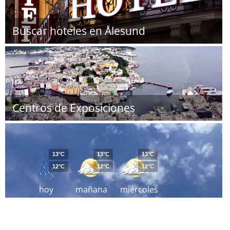
Buscar hoteles en Ålesund
Centros de Exposiciones
13°C
13°C
13°C
12°C
12°C
12°C
hoy
mañana
miércoles