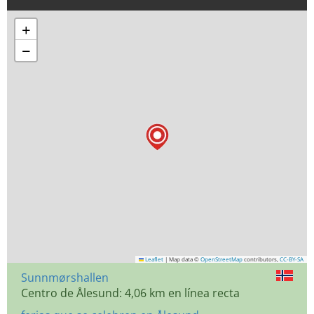
+
−
Leaflet
|
Map data ©
OpenStreetMap
contributors,
CC-BY-SA
Sunnmørshallen
Centro de Ålesund: 4,06 km en línea recta