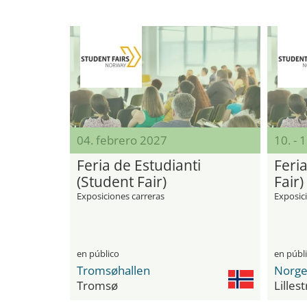
04. febrero 2027
10. - 
Feria de Estudianti
Feria
(Student Fair)
Fair)
Exposiciones carreras
Exposici
en público
en públ
Tromsøhallen
Tromsø
Lilles