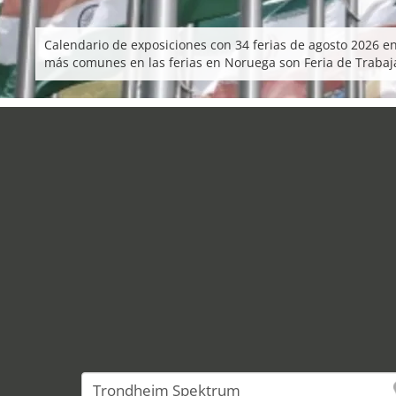
Calendario de exposiciones con 34 ferias de agosto 2026 en
más comunes en las ferias en Noruega son Feria de Trabaja