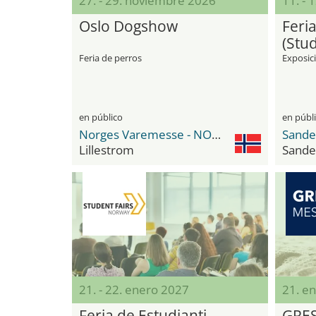
27. - 29. noviembre 2026
11. - 
Oslo Dogshow
Feria
(Stud
Feria de perros
Exposic
en público
en públ
Norges Varemesse - NOVA Spektrum
Lillestrom
Sande
21. - 22. enero 2027
21. e
Feria de Estudianti
GRE