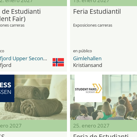
12. enero 2027
15. enero 2027
 de Estudianti
Feria Estudiantil
ent Fair)
iones carreras
Exposiciones carreras
ico
en público
Sandefjord Upper Secondary School
Gimlehallen
fjord
Kristiansand
nero 2027
25. enero 2027
SS
Feria de Estudianti