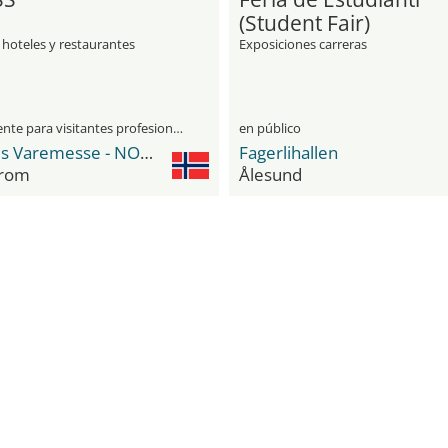
(Student Fair)
 hoteles y restaurantes
Exposiciones carreras
únicamente para visitantes profesionales
en público
Norges Varemesse - NOVA Spektrum
Fagerlihallen
trom
Ålesund