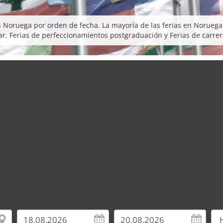
 Noruega por orden de fecha. La mayoría de las ferias en Noruega s
r, Ferias de perfeccionamientos postgraduación y Ferias de carrer