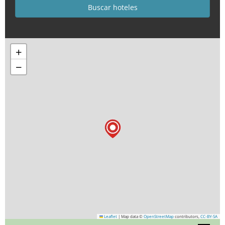
+
−
Leaflet
|
Map data ©
OpenStreetMap
contributors,
CC-BY-SA