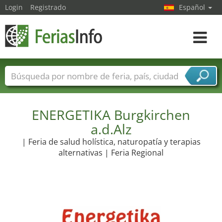
Login
Registrado
Español
Navega
toggle
Nombres de ferias
Países
Ciudades
Sectores de ferias
Sectores de proveedor de servicios
ENERGETIKA Burgkirchen
a.d.Alz
| Feria de salud holística, naturopatía y terapias
alternativas | Feria Regional