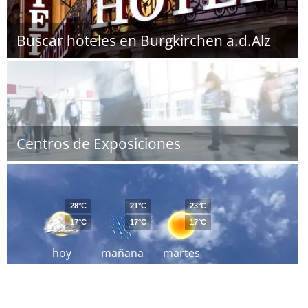
Buscar hoteles en Burgkirchen a.d.Alz
Centros de Exposiciones
28°C
21°C
23°C
17°C
17°C
17°C
hoy
mañana
martes