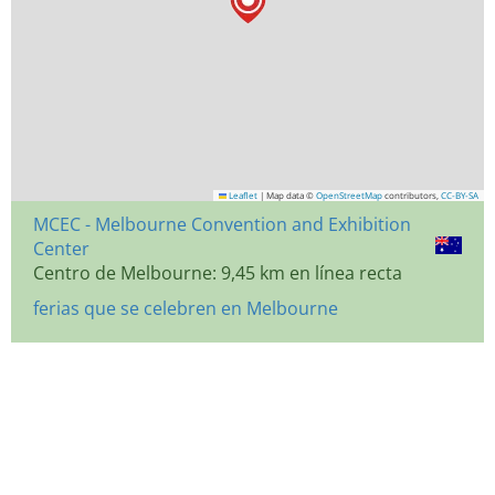
Leaflet
|
Map data ©
OpenStreetMap
contributors,
CC-BY-SA
MCEC - Melbourne Convention and Exhibition
Center
Centro de Melbourne: 9,45 km en línea recta
ferias que se celebren en Melbourne