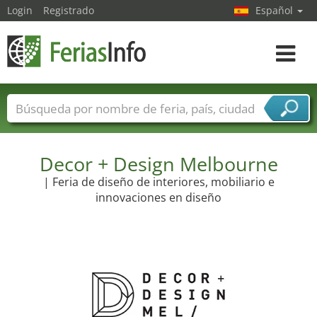
Login
Registrado
Español
Navega
toggle
Nombres de ferias
Países
Ciudades
Sectores de ferias
Sectores de proveedor de servicios
Decor + Design Melbourne
| Feria de diseño de interiores, mobiliario e
innovaciones en diseño