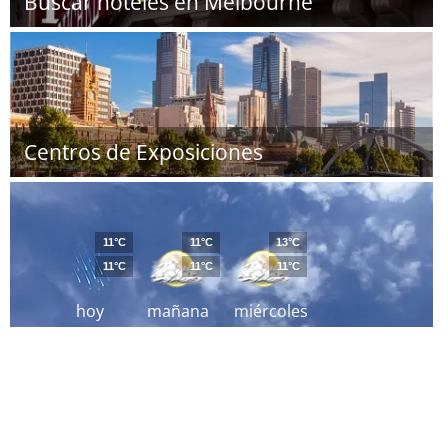
Buscar hoteles en Melbourne
Centros de Exposiciones
11°C
11°C
13°C
11°C
11°C
11°C
hoy
mañana
miércoles