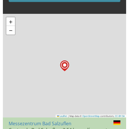
+
−
Leaflet
|
Map data ©
OpenStreetMap
contributors,
CC-BY-SA
Messezentrum Bad Salzuflen