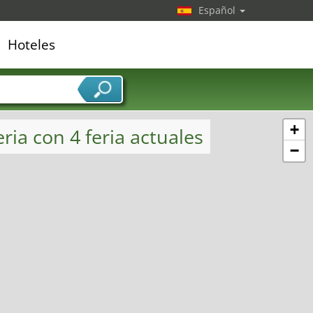
Español
Hoteles
edor de servicios
+
ria con 4 feria actuales
−