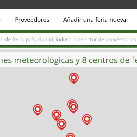
Proveedores
Añadir una feria nueva
Países
Ciudades
Sectores de ferias
Sectores de prove
nes meteorológicas y 8 centros de fe