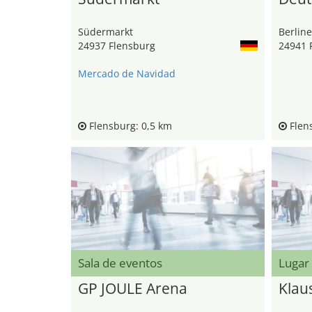
Südermarkt
Berline
24937 Flensburg
24941 
Mercado de Navidad
Flensburg: 0,5 km
Flens
Sala de eventos
Lugar
GP JOULE Arena
Klau