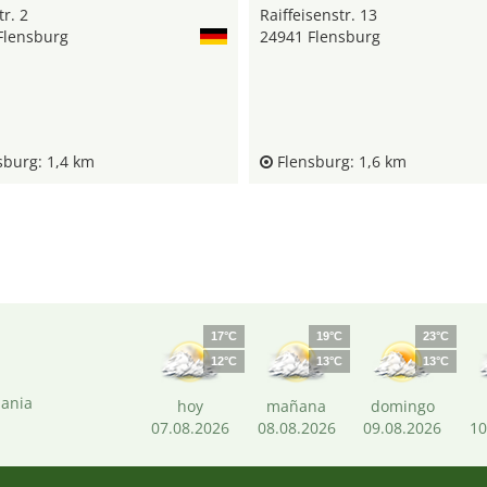
tr. 2
Raiffeisenstr. 13
Flensburg
24941 Flensburg
burg: 1,4 km
Flensburg: 1,6 km
17°C
19°C
23°C
12°C
13°C
13°C
mania
hoy
mañana
domingo
07.08.2026
08.08.2026
09.08.2026
10