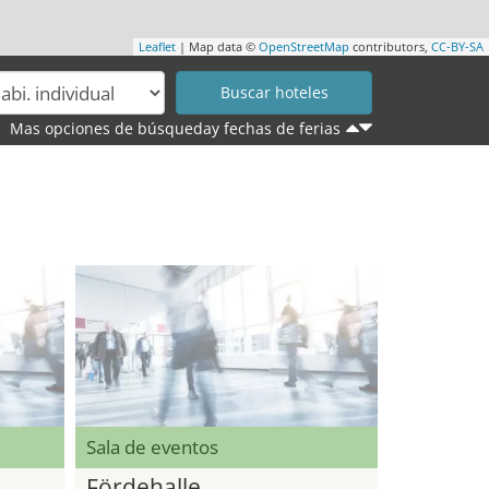
Leaflet
| Map data ©
OpenStreetMap
contributors,
CC-BY-SA
Mas opciones de búsqueday fechas de ferias
Sala de eventos
Fördehalle