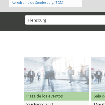
Aeródromo de Sønderborg (SGD)
Plaza de los eventos
Sala 
Südermarkt
Deut