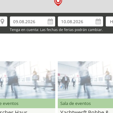
Tenga en cuenta: Las fechas de ferias podrán cambiar.
de eventos
Sala de eventos
sches Haus
Yachtwerft Robbe &