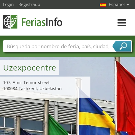
Login
Registrado
Español
Navega
toggle
Nombres de ferias
Países
Ciudades
Sectores de ferias
Uzexpocentre
Sectores de proveedor de servicios
107, Amir Temur street
100084 Tashkent, Uzbekistán