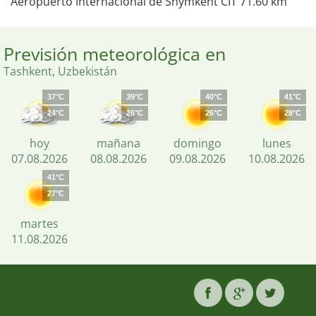
Aeropuerto Internacional de Shymkent CIT 71.60 km
Previsión meteorológica en
Tashkent, Uzbekistán
37°C
39°C
40°C
41°C
24°C
26°C
26°C
28°C
hoy
mañana
domingo
lunes
07.08.2026
08.08.2026
09.08.2026
10.08.2026
41°C
27°C
martes
11.08.2026