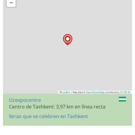
−
Leaflet
|
Map data ©
OpenStreetMap
contributors,
CC-BY-SA
Uzexpocentre
Centro de Tashkent: 3,97 km en línea recta
ferias que se celebren en Tashkent