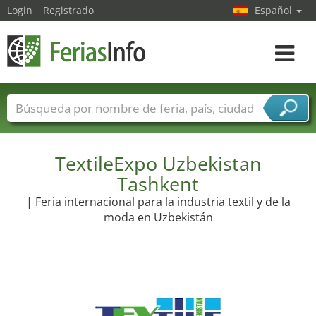
Login
Registrado
Español
Navega
toggle
Nombres de ferias
Países
Ciudades
Sectores de ferias
Sectores de proveedor de servicios
TextileExpo Uzbekistan
Tashkent
| Feria internacional para la industria textil y de la
moda en Uzbekistán