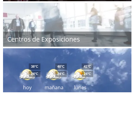
Centros de Exposiciones
38°C
40°C
41°C
24°C
24°C
24°C
hoy
mañana
lunes