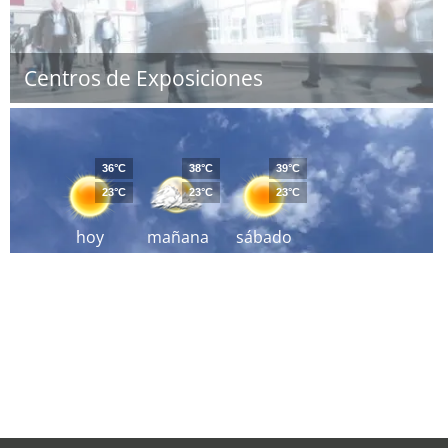
Centros de Exposiciones
36°C
38°C
39°C
23°C
23°C
23°C
hoy
mañana
sábado