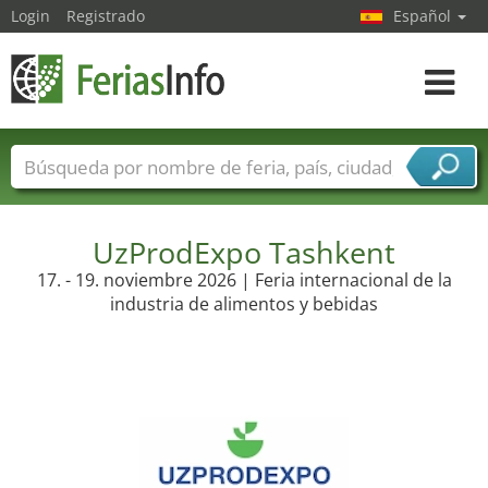
Login
Registrado
Español
Navega
toggle
Nombres de ferias
Países
Ciudades
Sectores de ferias
Sectores de proveedor de servicios
UzProdExpo Tashkent
17. - 19. noviembre 2026 | Feria internacional de la
industria de alimentos y bebidas