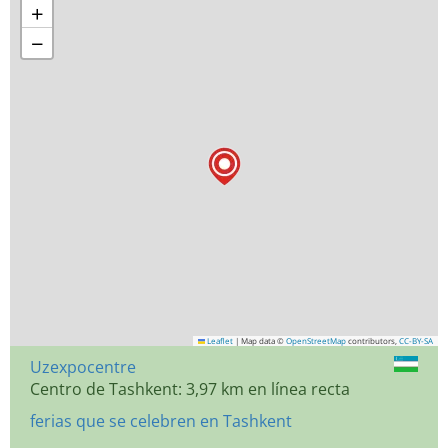
+
−
Leaflet
|
Map data ©
OpenStreetMap
contributors,
CC-BY-SA
Uzexpocentre
Centro de Tashkent: 3,97 km en línea recta
ferias que se celebren en Tashkent