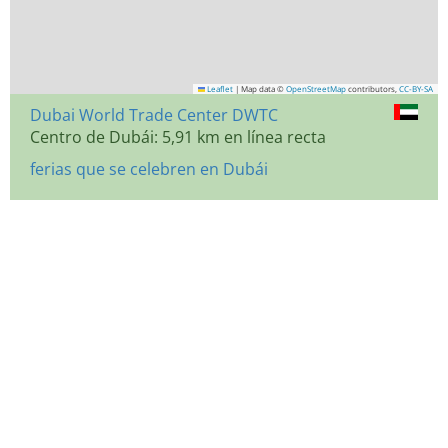
Leaflet
|
Map data ©
OpenStreetMap
contributors,
CC-BY-SA
Dubai World Trade Center DWTC
Centro de Dubái: 5,91 km en línea recta
ferias que se celebren en Dubái