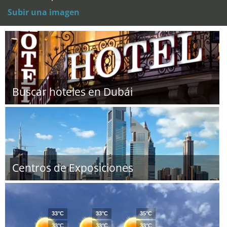
Subir una imagen
Buscar hoteles en Dubái
Centros de Exposiciones
33°C
33°C
35°C
33°C
33°C
33°C