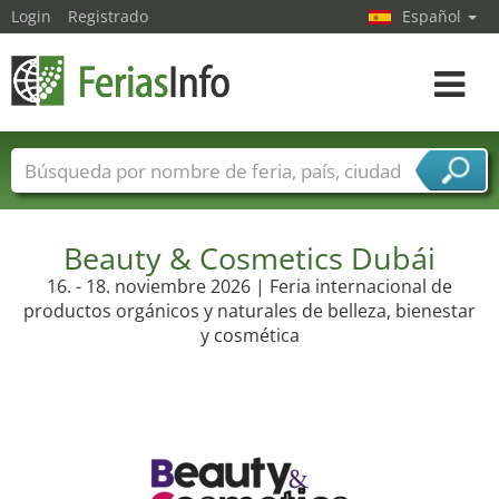
Login
Registrado
Español
Navega
toggle
Nombres de ferias
Países
Ciudades
Sectores de ferias
Sectores de proveedor de servicios
Beauty & Cosmetics Dubái
16. - 18. noviembre 2026 | Feria internacional de
productos orgánicos y naturales de belleza, bienestar
y cosmética