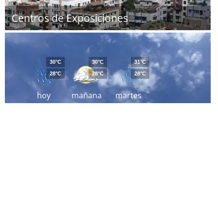
Centros de Exposiciones
30°C
30°C
31°C
28°C
28°C
28°C
hoy
mañana
martes