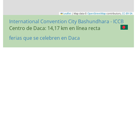
Leaflet
|
Map data ©
OpenStreetMap
contributors,
CC-BY-SA
International Convention City Bashundhara - ICCB
Centro de Daca: 14,17 km en línea recta
ferias que se celebren en Daca