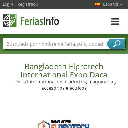
Login
Registrado
Español
Navega
toggle
Nombres de ferias
Países
Ciudades
Sectores de ferias
Sectores de proveedor de servicios
Bangladesh Elprotech
International Expo Daca
| Feria Internacional de productos, maquinaria y
accesorios eléctricos