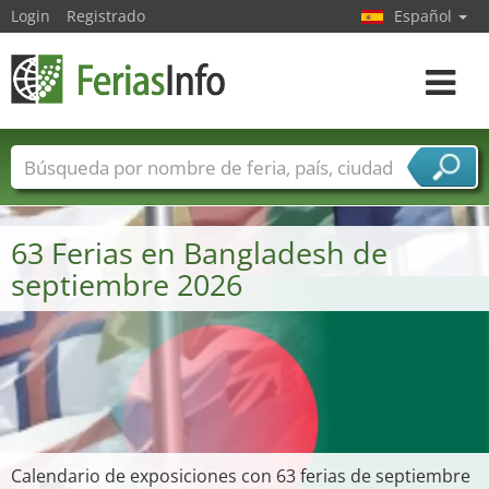
Login
Registrado
Español
Navega
toggle
Nombres de ferias
Países
Ciudades
Sectores de ferias
63 Ferias en Bangladesh de
Sectores de proveedor de servicios
septiembre 2026
Calendario de exposiciones con 63 ferias de septiembre