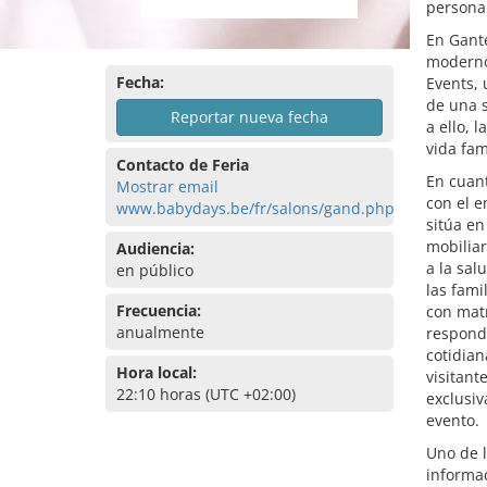
personal
En Gant
moderno
Fecha:
Events,
de una s
Reportar nueva fecha
a ello, 
vida fam
Contacto de Feria
En cuant
Mostrar email
con el e
www.babydays.be/fr/salons/gand.php
sitúa en
mobiliar
Audiencia:
a la sal
en público
las fami
Frecuencia:
con matr
anualmente
responde
cotidian
Hora local:
visitant
22:10 horas (UTC +02:00)
exclusiv
evento.
Uno de 
informac