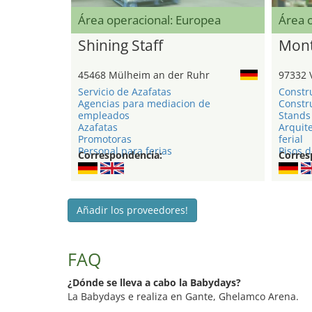
Área operacional: Europea
Área 
Shining Staff
Mont
45468 Mülheim an der Ruhr
97332 
Servicio de Azafatas
Constr
Agencias para mediacion de
Constru
empleados
Stands 
Azafatas
Arquite
Promotoras
ferial
Personal para ferias
Pisos d
Correspondencia:
Corres
Añadir los proveedores!
FAQ
¿Dónde se lleva a cabo la Babydays?
La Babydays e realiza en Gante, Ghelamco Arena.