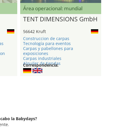
Área operacional: mundial
TENT DIMENSIONS GmbH
56642 Kruft
Construccion de carpas
as
Tecnología para eventos
Carpas y pabellones para
ion
exposiciones
Carpas industriales
Alquiler de tiendas
Correspondencia:
a cabo la Babydays?
ente.