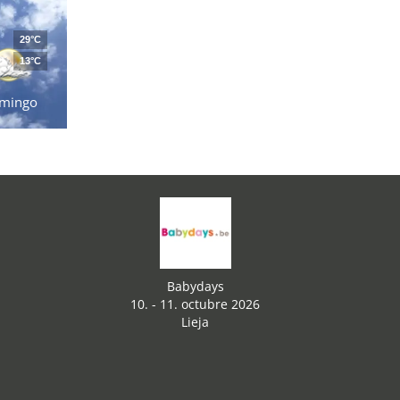
29°C
13°C
mingo
Babydays
10. - 11. octubre 2026
Lieja