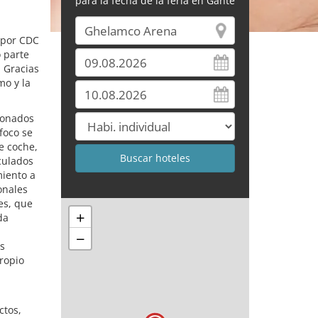
para la fecha de la feria en Gante
 por CDC
 parte
. Gracias
mo y la
ionados
foco se
e coche,
nculados
miento a
onales
es, que
+
da
−
as
propio
ctos,