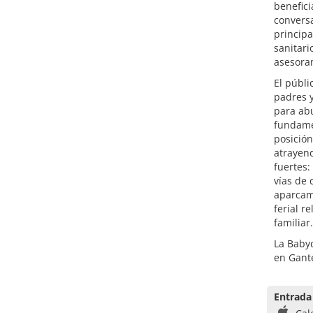
benefici
convers
principa
sanitari
asesoram
El públ
padres y
para ab
fundame
posición
atrayend
fuertes:
vías de 
aparcami
ferial r
familiar.
La Babyd
en Gant
Entrada