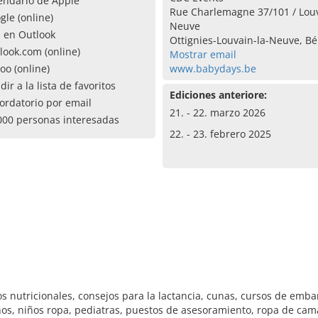
endario de Apple
Rue Charlemagne 37/101 / Louv
gle (online)
Neuve
a en Outlook
Ottignies-Louvain-la-Neuve, Bé
look.com (online)
Mostrar email
oo (online)
www.babydays.be
dir a la lista de favoritos
Ediciones anteriore:
ordatorio por email
21. - 22. marzo 2026
000 personas interesadas
22. - 23. febrero 2025
s nutricionales, consejos para la lactancia, cunas, cursos de embara
os, niños ropa, pediatras, puestos de asesoramiento, ropa de cam