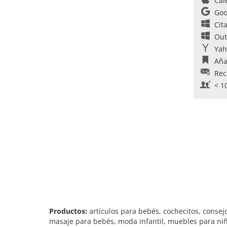
Cal
Goo
Cit
Out
Yah
Aña
Rec
< 1
Productos:
artículos para bebés, cochecitos, consejo
masaje para bebés, moda infantil, muebles para niñ