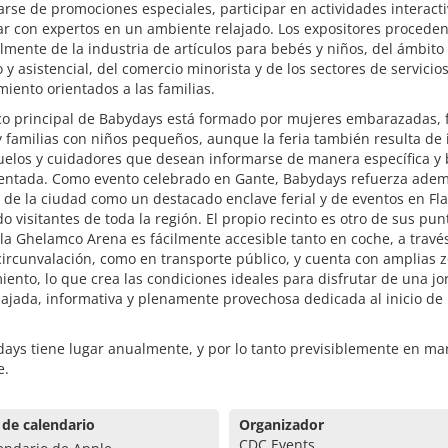
arse de promociones especiales, participar en actividades interacti
ar con expertos en un ambiente relajado. Los expositores procede
lmente de la industria de artículos para bebés y niños, del ámbito
o y asistencial, del comercio minorista y de los sectores de servicios
iento orientados a las familias.
ico principal de Babydays está formado por mujeres embarazadas, 
 familias con niños pequeños, aunque la feria también resulta de 
uelos y cuidadores que desean informarse de manera específica y 
ntada. Como evento celebrado en Gante, Babydays refuerza adem
 de la ciudad como un destacado enclave ferial y de eventos en Fl
o visitantes de toda la región. El propio recinto es otro de sus pun
 la Ghelamco Arena es fácilmente accesible tanto en coche, a través
circunvalación, como en transporte público, y cuenta con amplias 
ento, lo que crea las condiciones ideales para disfrutar de una j
elajada, informativa y plenamente provechosa dedicada al inicio de 
ays tiene lugar anualmente, y por lo tanto previsiblemente en ma
e.
 de calendario
Organizador
CDC Events