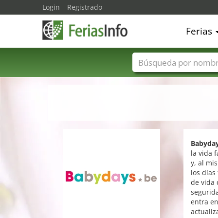
Login
Registrado
Ferias
Nombres de ferias
Babyda
la vida 
y, al mi
los días
de vida 
segurid
entra en
actuali