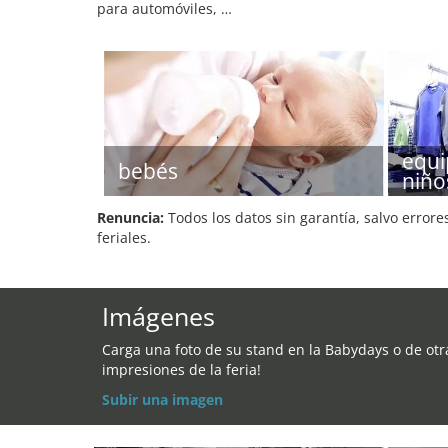
para automóviles, …
equi
bebés
niño
Renuncia:
Todos los datos sin garantía, salvo errore
feriales.
Imágenes
Carga una foto de su stand en la Babydays o de otr
impresiones de la feria!
Subir una imagen