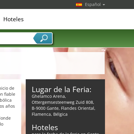
Español
Hoteles
edor de servicios
Lugar de la Feria:
nicio de
n fiable
Ghelamco Arena,
bólica
Ottergemsesteenweg Zuid 808,
ros años
B-9000 Gante, Flandes Oriental,
Flamenca, Bélgica
 donde
do
Hoteles