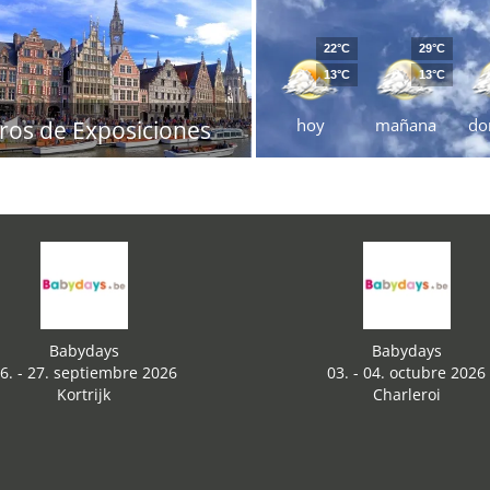
22°C
29°C
13°C
13°C
hoy
mañana
do
ros de Exposiciones
Babydays
Babydays
6. - 27. septiembre 2026
03. - 04. octubre 2026
Kortrijk
Charleroi