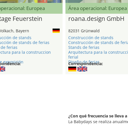
operacional: Europea
Área operacional: Europea
age Feuerstein
roana.design GmbH
Volkach, Bayern
82031 Grünwald
ucción de stands
Construcción de stands
cción de stands de ferias
Construcción de stands de feri
de ferias
Stands de ferias
ctura para la construccion
Arquitectura para la construcc
ferial
e exposición
Diseño de ferias
pondencia:
Correspondencia:
¿Con qué frecuencia se lleva 
La Babydays se realiza anualm