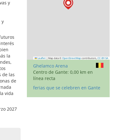
vas y
n
 y
futuros
interés
bien
ás la
Leaflet
|
Map data ©
OpenStreetMap
contributors,
CC-BY-SA
andes,
Ghelamco Arena
tos
Centro de Gante: 0,00 km en
 de las
línea recta
zonas de
ornada
ferias que se celebren en Gante
la vida
rzo 2027