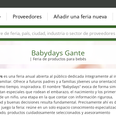
Proveedores
Añadir una feria nueva
Países
Ciudades
Sectores de ferias
Sectores de prove
Babydays Gante
| Feria de productos para bebés
ys
es una feria anual abierta al público dedicada íntegramente al i
familiar. Ofrece a futuros padres y a familias jóvenes una orientació
smo tiempo, inspiradora. El nombre “Babydays” evoca de forma sim
 tan especiales que rodean el embarazo, el nacimiento y los prime
de un niño, una etapa en la que contar con información rigurosa,
ad y buenas decisiones resulta fundamental. Precisamente ahí es
 juego la feria: reúne en un solo espacio conocimiento especializa
zado, productos cuidadosamente seleccionados y asesoramiento