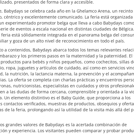
izado, presentados de forma clara y accesible.
e, Babydays se celebra cada año en la Ghelamco Arena, un recinto
, céntrico y excelentemente comunicado. La feria está organizada
 un experimentado promotor belga que lleva a cabo Babydays como
erie de eventos a escala nacional en distintas ciudades de Bélgica
la feria está sólidamente integrada en el panorama belga del consu
iliar y goza de un alto nivel de reconocimiento en todo el país.
o a contenidos, Babydays abarca todos los temas relevantes relac
mbarazo y los primeros pasos en la maternidad y la paternidad. El 
 productos para bebés y niños pequeños, como cochecitos, sillas d
io, ropa, juguetes y artículos de cuidado, así como en servicios vi
ud, la nutrición, la lactancia materna, la prevención y el acompaña
lias. La oferta se completa con charlas prácticas y encuentros pers
onas, nutricionistas, especialistas en cuidados y otros profesional
n a las dudas de forma cercana, comprensible y orientada a la vi
a. Un elemento distintivo es el Baby Guide, que proporciona a los
es contactos verificados, muestras de productos, obsequios y ofert
as de la feria, prolongando así la utilidad de la visita más allá del 
los grandes valores de Babydays es la acertada combinación de
ión y experiencia. Los visitantes pueden comparar y probar produ