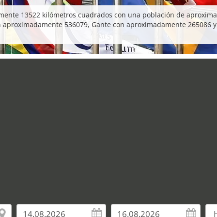
damente 13522 kilómetros cuadrados con una población de aproxim
n aproximadamente 536079, Gante con aproximadamente 265086 y 