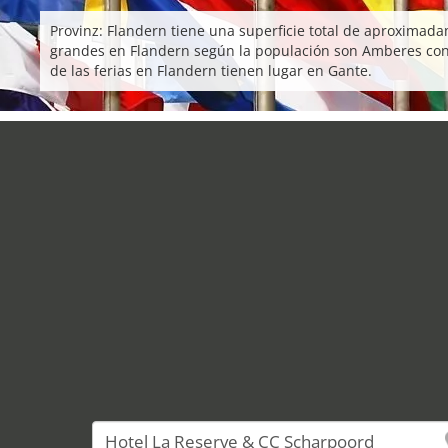
Provinz: Flandern tiene una superficie total de aproxima
grandes en Flandern según la populación son Amberes co
de las ferias en Flandern tienen lugar en Gante.