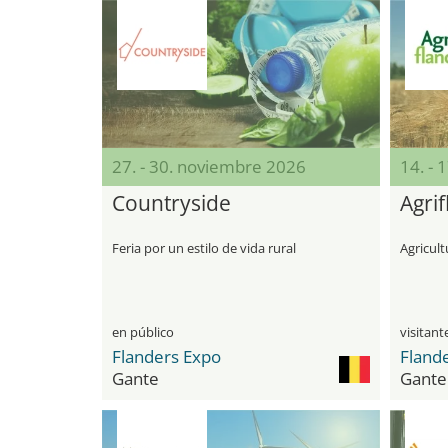
27. - 30. noviembre 2026
14. - 
Countryside
Agri
Feria por un estilo de vida rural
Agricult
en público
Flanders Expo
Fland
Gante
Gante