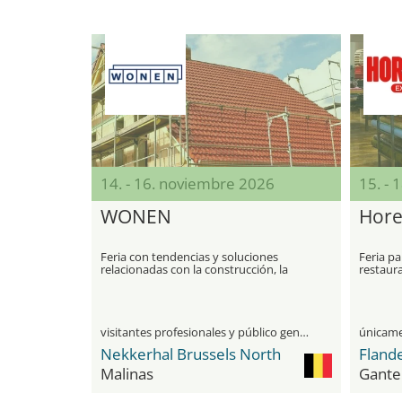
14. - 16. noviembre 2026
15. - 
WONEN
Hore
Feria con tendencias y soluciones
Feria pa
relacionadas con la construcción, la
restaura
renovación y la vivienda
visitantes profesionales y público general
Nekkerhal Brussels North
Fland
Malinas
Gante