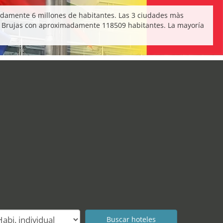
adamente 6 millones de habitantes. Las 3 ciudades màs
Brujas con aproximadamente 118509 habitantes. La mayoría