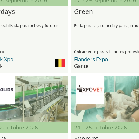
27. septiembre 2026
27. - 29. septiembre 2026
days
Green
pecializada para bebés y futuros
Feria para la jardinería y paisajismo
ico
jk Xpo
Flanders Expo
jk
Gante
22. octubre 2026
24. - 25. octubre 2026
DS
Expovet