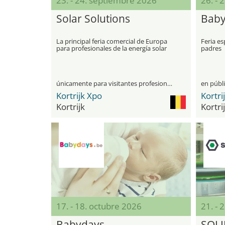
23. - 24. septiembre 2026
26. - 
Solar Solutions
Baby
La principal feria comercial de Europa
Feria es
para profesionales de la energía solar
padres
únicamente para visitantes profesionales
en públ
Kortrijk Xpo
Kortri
Kortrijk
Kortri
17. - 18. octubre 2026
21. - 
Babydays
SOLI