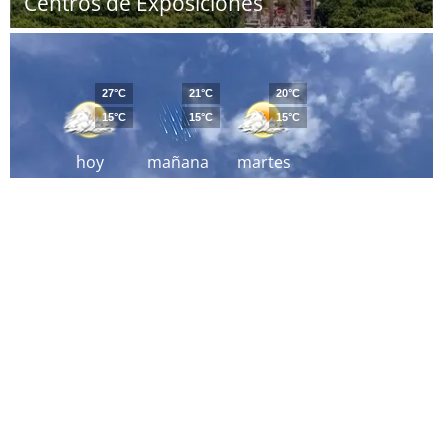
Centros de Exposiciones
27°C
21°C
20°C
15°C
15°C
15°C
hoy
mañana
martes