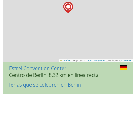
Leaflet
|
Map data ©
OpenStreetMap
contributors,
CC-BY-SA
Estrel Convention Center
Centro de Berlín: 8,32 km en línea recta
ferias que se celebren en Berlín