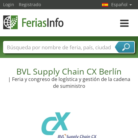
Login
Registrado
Español
Navega
toggle
Nombres de ferias
Países
Ciudades
Sectores de ferias
Sectores de proveedor de servicios
BVL Supply Chain CX Berlín
| Feria y congreso de logística y gestión de la cadena
de suministro