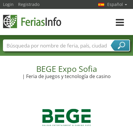
Login
Registrado
Español
Navega
toggle
Nombres de ferias
Países
Ciudades
Sectores de ferias
Sectores de proveedor de servicios
BEGE Expo Sofia
| Feria de juegos y tecnología de casino