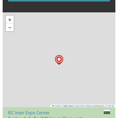
+
−
Leaflet
|
Map data ©
OpenStreetMap
contributors,
CC-BY-SA
IEC Inter Expo Center