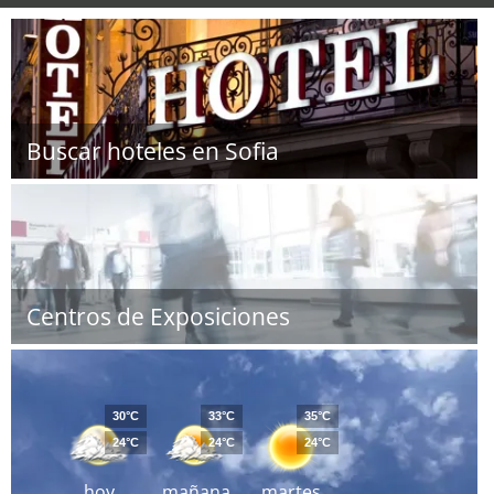
Buscar hoteles en Sofia
Centros de Exposiciones
30°C
33°C
35°C
24°C
24°C
24°C
hoy
mañana
martes