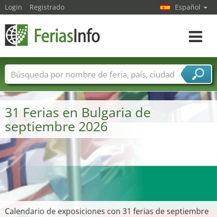
Login
Registrado
Español
Navega
toggle
Nombres de ferias
Países
Ciudades
Sectores de ferias
31 Ferias en Bulgaria de
Sectores de proveedor de servicios
septiembre 2026
Calendario de exposiciones con 31 ferias de septiembre