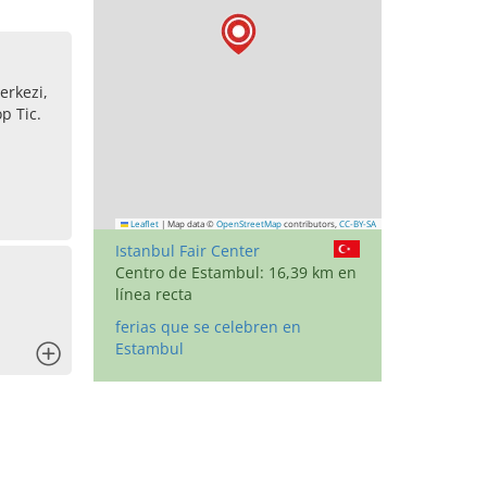
erkezi,
p Tic.
Leaflet
|
Map data ©
OpenStreetMap
contributors,
CC-BY-SA
Istanbul Fair Center
Centro de Estambul: 16,39 km en
línea recta
ferias que se celebren en
Estambul
x