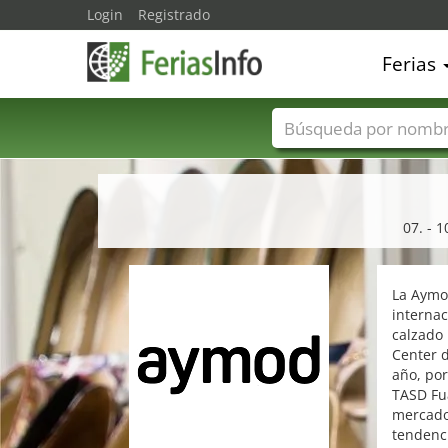
Login
Registrado
Ferias
Nombres de ferias
07. - 
La Aymo
internac
calzado
Center d
año, por
TASD Fua
mercado 
tendenci