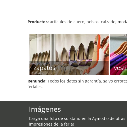
Productos:
artículos de cuero, bolsos, calzado, mod
zapatos
vest
Renuncia:
Todos los datos sin garantía, salvo errore
feriales.
Imágenes
Carga una foto de su stand en la Aymod o de otras
impresiones de la feria!