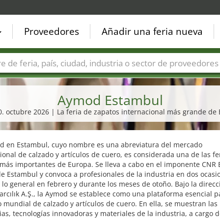
Proveedores
Añadir una feria nueva
Países
Ciudades
Sectores de ferias
Sectores de prove
Aymod Estambul
10. octubre 2026 | La feria de zapatos internacional más grande de
d en Estambul, cuyo nombre es una abreviatura del mercado
ional de calzado y artículos de cuero, es considerada una de las fe
 más importantes de Europa. Se lleva a cabo en el imponente CNR 
e Estambul y convoca a profesionales de la industria en dos ocasi
 lo general en febrero y durante los meses de otoño. Bajo la direcc
rcılık A.Ş., la Aymod se establece como una plataforma esencial p
mundial de calzado y artículos de cuero. En ella, se muestran las
as, tecnologías innovadoras y materiales de la industria, a cargo 