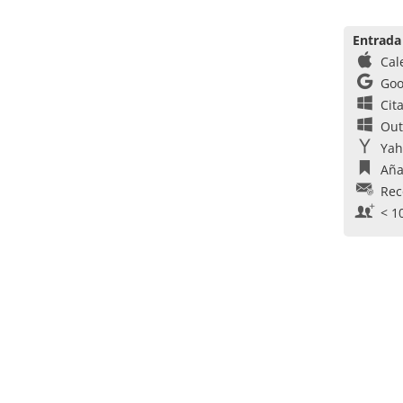
Entrada
Cal
Goo
Cit
Out
Yah
Aña
Rec
< 1