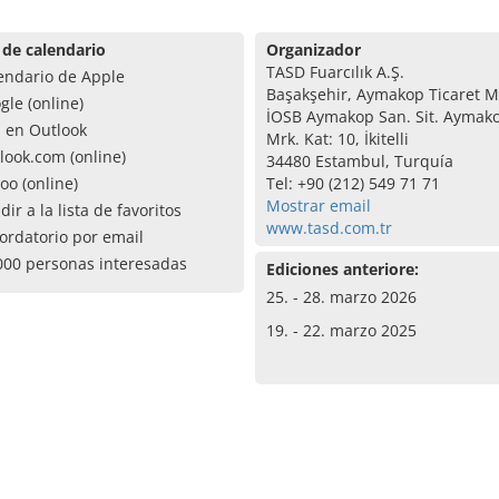
 de calendario
Organizador
TASD Fuarcılık A.Ş.
endario de Apple
Başakşehir, Aymakop Ticaret M
gle (online)
İOSB Aymakop San. Sit. Aymako
a en Outlook
Mrk. Kat: 10, İkitelli
look.com (online)
34480 Estambul, Turquía
oo (online)
Tel: +90 (212) 549 71 71
Mostrar email
dir a la lista de favoritos
www.tasd.com.tr
ordatorio por email
000 personas interesadas
Ediciones anteriore:
25. - 28. marzo 2026
19. - 22. marzo 2025