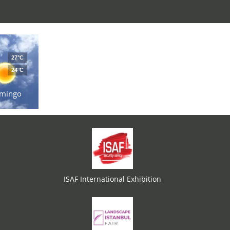
27°C
24°C
mingo
ISAF International Exhibition