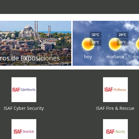
32°C
29°C
24°C
24°C
hoy
mañana
do
ros de Exposiciones
ISAF Cyber Security
ISAF Fire & Rescue