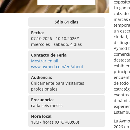
exposito
La gama
calzado 
marcas 
Sólo 61 dias
tempora
un escen
Fecha:
ciudad, 
07.10.2026 - 10.10.2026*
distingu
miércoles - sábado, 4 días
Aymod br
comerci
Contacto de Feria
destacad
Mostrar email
exhibien
www.aymod.com/en/about
principa
Audiencia:
encuentr
únicamente para visitantes
de todo 
profesionales
estraté
eventos
Frecuencia:
dinámica
cada seis meses
experien
Estambu
Hora local:
La Aymod
18:37 horas (UTC +03:00)
2026 en