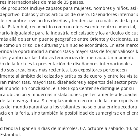
res internacionales de más de 35 países.
 de productos incluye zapatos para mujeres, hombres y niños, así
deportivo, bolsos y otros artículos de cuero. Diseñadores internaci
de renombre revelan los diseños y tendencias cromáticas de la pr
da. Estambul, reconocido como un efervescente centro comercial, 
ario inigualable para la industria del calzado y los artículos de cu
más allá de ser un puente geográfico entre Oriente y Occidente, se
e como un crisol de culturas y un núcleo económico. En este marco
inda la oportunidad a minoristas y mayoristas de forjar valiosos l
ales y anticipar las futuras tendencias del mercado. Un momento
o de la feria es la presentación de diseñadores internacionales
do sus creaciones más recientes. Los expositores pertenecen
lmente al ámbito del calzado y artículos de cuero, y entre los visit
an minoristas, mayoristas, diseñadores y expertos del sector pro
el mundo. En conclusión, el CNR Expo Center se distingue por su
gica ubicación y modernas instalaciones, perfectamente adecuadas
 de tal envergadura. Su emplazamiento en una de las metrópolis 
s del mundo garantiza a los visitantes no solo una enriquecedora
cia en la feria, sino también la posibilidad de sumergirse en el e
l.
 tendrá lugar en 4 días de miércoles, 07. octubre a sábado, 10. o
 Estambul.