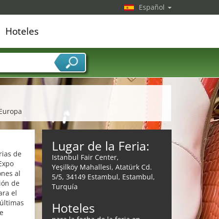
Español
Hoteles
edor de servicios
 Europa
Lugar de la Feria:
rias de
Istanbul Fair Center,
Expo
Yeşilköy Mahallesi, Atatürk Cd.
ones al
5/5, 34149 Estambul, Estambul,
ión de
Turquía
ara el
 últimas
Hoteles
de