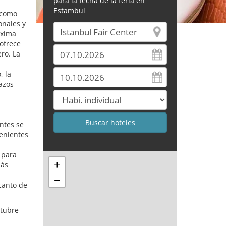
para la fecha de la feria en
Estambul
 como
onales y
óxima
ofrece
ero. La
, la
azos
antes se
venientes
 para
+
más
−
ncanto de
ctubre