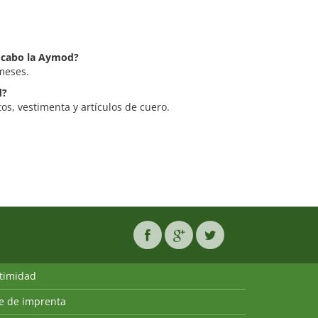
a cabo la Aymod?
meses.
d?
os, vestimenta y artículos de cuero.
ntimidad
ie de imprenta