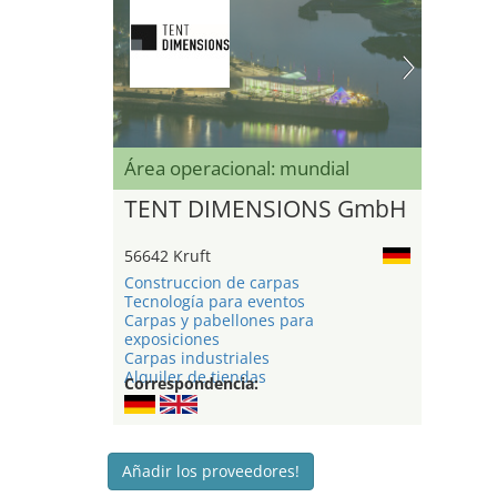
Área operacional: mundial
TENT DIMENSIONS GmbH
56642 Kruft
Construccion de carpas
Tecnología para eventos
Carpas y pabellones para
exposiciones
Carpas industriales
Alquiler de tiendas
Correspondencia:
Añadir los proveedores!