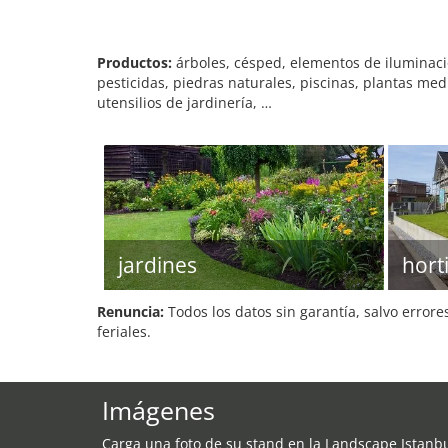
Productos:
árboles, césped, elementos de iluminaci
pesticidas, piedras naturales, piscinas, plantas m
utensilios de jardinería, …
jardines
hort
Renuncia:
Todos los datos sin garantía, salvo errore
feriales.
Imágenes
Carga una foto de su stand en la Landscape Istanb