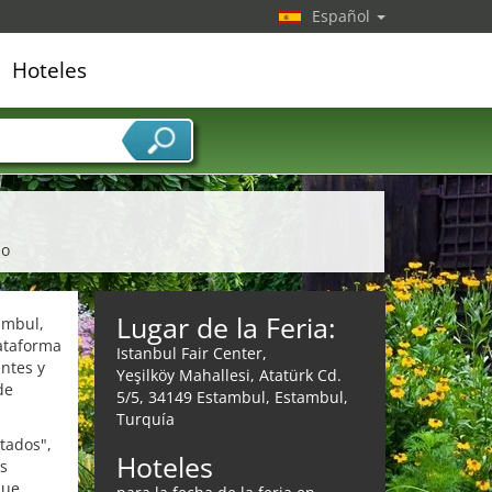
Español
Hoteles
edor de servicios
mo
Lugar de la Feria:
ambul,
lataforma
Istanbul Fair Center,
ntes y
Yeşilköy Mahallesi, Atatürk Cd.
de
5/5, 34149 Estambul, Estambul,
Turquía
tados",
Hoteles
es
que