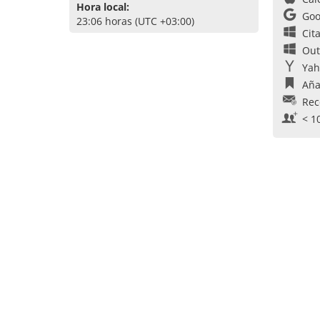
Hora local:
Goo
23:06 horas (UTC +03:00)
Cit
Out
Yah
Aña
Rec
< 1