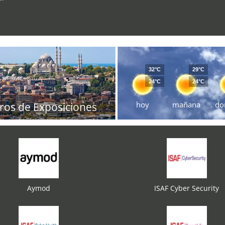
32°C
29°C
24°C
24°C
hoy
mañana
do
ros de Exposiciones
Aymod
ISAF Cyber Security