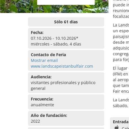
puede in
reunione
focaliza
Sólo 61 dias
La Land
un espec
Fecha:
paisajis
07.10.2026 - 10.10.2026*
desde ma
miércoles - sábado, 4 días
adquisic
congrega
Contacto de Feria
para for
Mostrar email
www.landscapeistanbulfair.com
El lugar
(IFM) en
Audiencia:
al aerop
visitantes profesionales y público
que tamb
general
Fair enc
Frecuencia:
La Lands
anualmente
sábado,
Año de fundación:
2022
Entrada
Cal