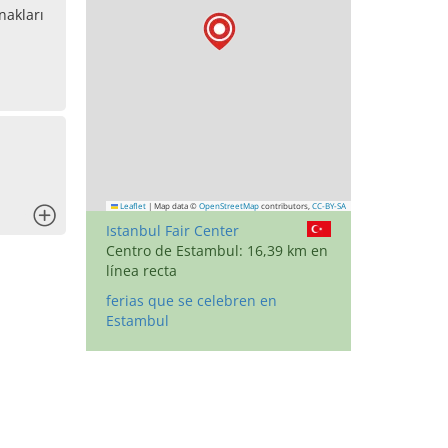
nakları
Leaflet
|
Map data ©
OpenStreetMap
contributors,
CC-BY-SA
x
Istanbul Fair Center
Centro de Estambul: 16,39 km en
línea recta
ferias que se celebren en
Estambul