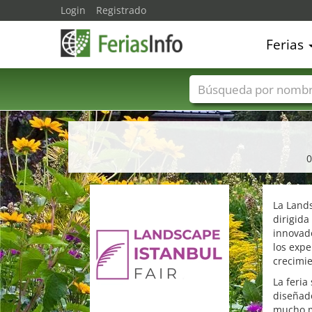
Login
Registrado
Ferias
Nombres de ferias
0
La Lands
dirigida
innovado
los expe
crecimie
La feria
diseñado
mucho má