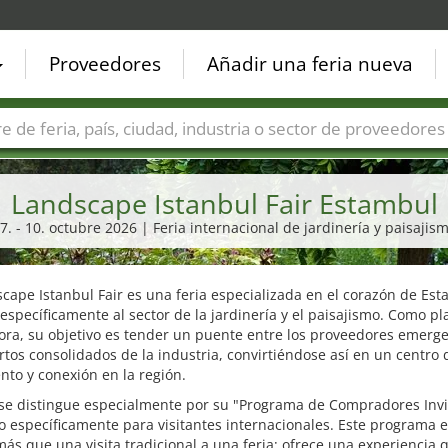
Proveedores
Añadir una feria nueva
Países
Ciudades
Sectores de ferias
Sectores de prove
Landscape Istanbul Fair Estambul
7. - 10. octubre 2026 | Feria internacional de jardinería y paisajis
cape Istanbul Fair es una feria especializada en el corazón de Est
 específicamente al sector de la jardinería y el paisajismo. Como p
ra, su objetivo es tender un puente entre los proveedores emerge
rtos consolidados de la industria, convirtiéndose así en un centro 
nto y conexión en la región.
 se distingue especialmente por su "Programa de Compradores Invi
 específicamente para visitantes internacionales. Este programa 
s que una visita tradicional a una feria; ofrece una experiencia 