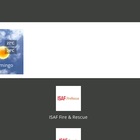
27°C
24°C
mingo
ISAF Fire & Rescue