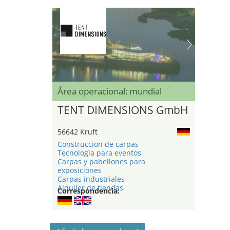
Área operacional: mundial
TENT DIMENSIONS GmbH
56642 Kruft
Construccion de carpas
Tecnología para eventos
Carpas y pabellones para
exposiciones
Carpas industriales
Alquiler de tiendas
Correspondencia: