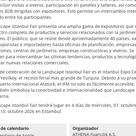
cluir visitas a viveros, participación en paneles y talleres, así com
s B2B dirigidas con expositores. Esto permite un intercambio inte
do entre los participantes.
scape Istanbul Fair presenta una amplia gama de expositores que 
tro completo de productos y servicios relacionados con la jardinerí
mo. El público, que se reúne desde aproximadamente 40 países, va
yoristas e importadores hasta oficinas de planificación, empresa
iones, centros de jardinería, empresas constructoras y viveros. Se
n para intercambiar las últimas tendencias, productos y tecnologí
jar nuevas relaciones comerciales.
 de celebración de la Landscape Istanbul Fair es el Istanbul Expo C
 Yesilkoy, el recinto ferial más grande de Turquía. Debido a su pro
uerto internacional Atatürk, el IFM no solo es fácilmente accesible,
ién simboliza la conectividad e internacionalidad que Landscape 
arna.
cape Istanbul Fair tendrá lugar en 4 días de miércoles, 07. octubr
 10. octubre 2026 en Estambul.
 de calendario
Organizador
ATHENA Fuarcılık A.Ş.
endario de Apple