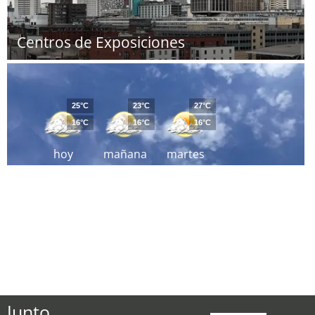
Centros de Exposiciones
25°C
23°C
27°C
16°C
16°C
16°C
hoy
mañana
martes
Junto