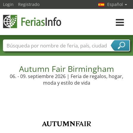
Login
Registrado
Español
Navega
toggle
Nombres de ferias
Países
Ciudades
Sectores de ferias
Sectores de proveedor de servicios
Autumn Fair Birmingham
06. - 09. septiembre 2026 | Feria de regalos, hogar,
moda y estilo de vida