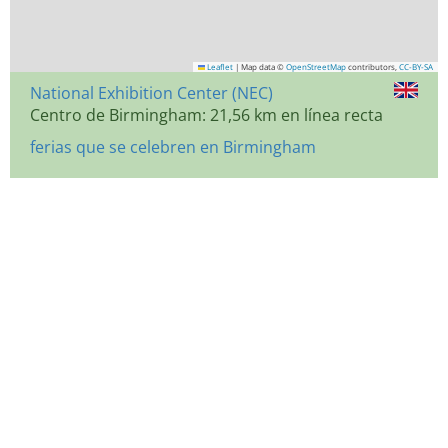
Leaflet
|
Map data ©
OpenStreetMap
contributors,
CC-BY-SA
National Exhibition Center (NEC)
Centro de Birmingham: 21,56 km en línea recta
ferias que se celebren en Birmingham