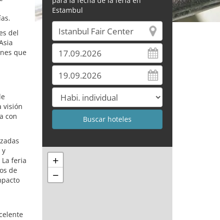
para la fecha de la feria en
Estambul
as.
es del
Asia
iones que
de
 visión
ta con
izadas
 y
+
La feria
os de
−
mpacto
xcelente