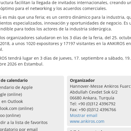
ructura facilitan la llegada de invitados internacionales, creando u
óptimo para el networking y los acuerdos comerciales.
es más que una feria; es un centro dinámico para la industria, q
entos especializados, innovación y oportunidades de negocio. Es u
ndible para todos los actores de la industria siderúrgica.
 los organizadores saludaron en los 3 días de la feria, del 25. octubr
2018, a unos 1020 expositores y 17197 visitantes en la ANKIROS en
l.
OS tendrá lugar en 3 días de jueves, 17. septiembre a sábado, 19.
bre 2026 en Estambul.
 de calendario
Organizador
Hannover-Messe Ankiros Fuarcil
endario de Apple
Abdullah Cevdet Sok 6/2
gle (online)
06680 Ankara, Turquía
a en Outlook
Tel: +90 (0)312 4396792
look.com (online)
Fax: +90 (0)312 4396766
oo (online)
Mostrar email
www.ankiros.com
dir a la lista de favoritos
ordatorio por email