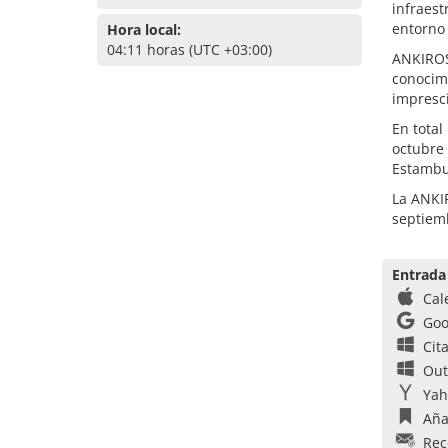
infraest
entorno 
Hora local:
04:11 horas (UTC +03:00)
ANKIROS 
conocimi
impresci
En total
octubre 
Estambu
La ANKIR
septiem
Entrada
Cal
Goo
Cit
Out
Yah
Aña
Rec