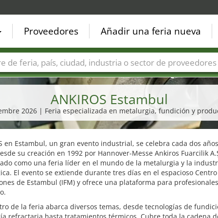
Proveedores
Añadir una feria nueva
Países
Ciudades
Sectores de ferias
Sectores de prove
ANKIROS Estambul
tiembre 2026 | Feria especializada en metalurgia, fundición y produ
 en Estambul, un gran evento industrial, se celebra cada dos año
esde su creación en 1992 por Hannover-Messe Ankiros Fuarcilik A.Ş
ado como una feria líder en el mundo de la metalurgia y la industr
ica. El evento se extiende durante tres días en el espacioso Centro
ones de Estambul (IFM) y ofrece una plataforma para profesionale
o.
tro de la feria abarca diversos temas, desde tecnologías de fundici
ía refractaria hasta tratamientos térmicos. Cubre toda la cadena d