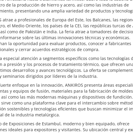
ro de la producción de hierro y acero, así como las industrias de
miento, presentando una amplia variedad de productos y tecnologí
atrae a profesionales de Europa del Este, los Balcanes, las region
o, el Medio Oriente, los países de la CEI, las repúblicas turcas de 
 así como de Pakistán e India. La feria atrae a tomadores de decis
nformarse sobre las últimas innovaciones técnicas y económicas.
han la oportunidad para evaluar productos, conocer a fabricantes
ionales y cerrar acuerdos estratégicos de compra.
a especial atención a segmentos específicos como las tecnologías 
n a presión y los procesos de tratamiento térmico, que ofrecen una
ltimos desarrollos y avances tecnológicos. La oferta se complemen
 y seminarios dirigidos por líderes de la industria.
fuerte enfoque en la innovación, ANKIROS presenta áreas especial
ntas y equipos de fusión, materiales para la fabricación de moldes
 así como las más modernas máquinas y dispositivos de fundición. 
 sirve como una plataforma clave para el intercambio sobre métod
ón sostenibles y tecnologías eficientes que buscan minimizar el i
l de la industria metalúrgica.
ro de Exposiciones de Estambul, moderno y bien equipado, ofrece
nes ideales para expositores y visitantes. Su ubicación central y e