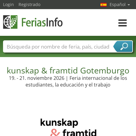
Login
Registrado
Español
Navega
toggle
Nombres de ferias
Países
Ciudades
Sectores de ferias
kunskap & framtid Gotemburgo
Sectores de proveedor de servicios
19. - 21. noviembre 2026 | Feria internacional de los
estudiantes, la educación y el trabajo