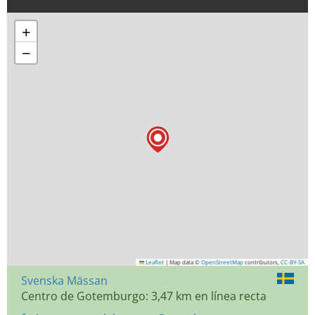
+
−
Leaflet
|
Map data ©
OpenStreetMap
contributors,
CC-BY-SA
Svenska Mässan
Centro de Gotemburgo: 3,47 km en línea recta