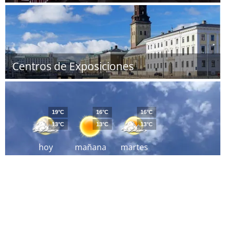
Centros de Exposiciones
19°C
16°C
16°C
13°C
13°C
13°C
hoy
mañana
martes