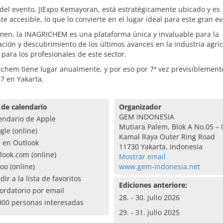
 del evento, JIExpo Kemayoran, está estratégicamente ubicado y es
te accesible, lo que lo convierte en el lugar ideal para este gran e
men, la INAGRICHEM es una plataforma única y invaluable para la
ción y descubrimiento de los últimos avances en la industria agríc
 para los profesionales de este sector.
ichem tiene lugar anualmente, y por eso por 7ª vez previsiblement
27 en Yakarta.
 de calendario
Organizador
GEM INDONESIA
endario de Apple
Mutiara Palem, Blok A No.05 – 0
gle (online)
Kamal Raya Outer Ring Road
a en Outlook
11730 Yakarta, Indonesia
look.com (online)
Mostrar email
oo (online)
www.gem-indonesia.net
dir a la lista de favoritos
Ediciones anteriore:
ordatorio por email
28. - 30. julio 2026
000 personas interesadas
29. - 31. julio 2025