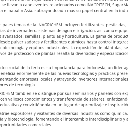
 se llevan a cabo eventos relacionados como INAGRITECH, SugarM
a e Inapalm Asia, subrayando aún más su papel central en la indu
.
cipales temas de la INAGRICHEM incluyen fertilizantes, pesticidas,
ías de invernadero, sistemas de agua e irrigación, así como equip
s avanzados, semillas, plántulas y horticultura. La gama de produc
esde pulverizadores y fertilizantes químicos hasta control integra
biotecnología y equipos industriales. La exposición de plántulas, se
ivos de protección de plantas resalta la diversidad y especializació
to crucial de la feria es su importancia para Indonesia, un líder ag
beneficia enormemente de las nuevas tecnologías y prácticas pres
mentando empresas locales y atrayendo inversores internacionales
res de tecnología.
RICHEM también se distingue por sus seminarios y paneles con ex
cen valiosos conocimientos y transferencia de saberes, enfatizand
educativo y convirtiéndola en un lugar de aprendizaje e inspiració
 atrae expositores y visitantes de diversas industrias como química,
ía y biotecnología, fomentando el intercambio interdisciplinario y
oportunidades comerciales.