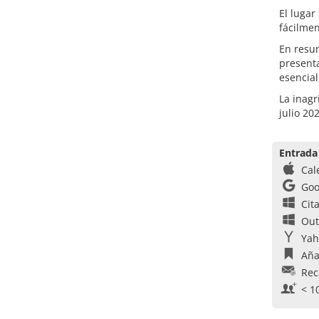
El lugar
fácilmen
En resu
presenta
esencial
La inagr
julio 20
Entrada
Cal
Goo
Cit
Out
Yah
Aña
Rec
< 1