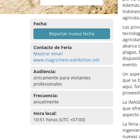
Además,
Indonesi
agrícola
Fecha:
Los prin
tecnolog
Reportar nueva fecha
agrícola
abarca d
Contacto de Feria
plagas, 
Mostrar email
disposit
www.inagrichem-exhibition.net
evento.
Audiencia:
Un aspec
únicamente para visitantes
que se 
profesionales
aquí, fo
proveedo
Frecuencia:
anualmente
La INAG
que ofre
Hora local:
aspecto 
10:51 horas (UTC +07:00)
La feria
ingenier
nuevas 