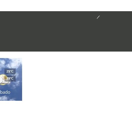
29°C
29°C
ábado