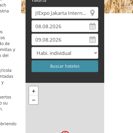
Yakarta
ach
stria
os
tos
do de
millas y
n del
rícola
entadas
 y
+
pertos
−
o su
n.
 abriendo