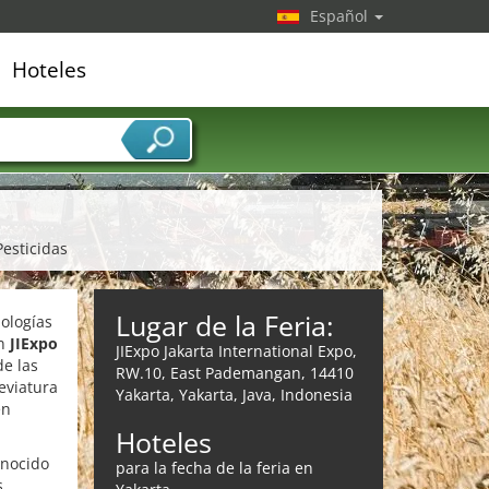
Español
Hoteles
edor de servicios
Pesticidas
Lugar de la Feria:
nologías
en
JIExpo
JIExpo Jakarta International Expo,
de las
RW.10, East Pademangan, 14410
eviatura
Yakarta, Yakarta, Java, Indonesia
en
Hoteles
onocido
para la fecha de la feria en
s.