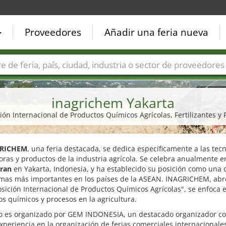
Proveedores
Añadir una feria nueva
Países
Ciudades
Sectores de ferias
Sectores de prove
inagrichem Yakarta
ión Internacional de Productos Químicos Agrícolas, Fertilizantes y 
RICHEM
, una feria destacada, se dedica específicamente a las tec
ras y productos de la industria agrícola. Se celebra anualmente 
ran
en Yakarta, Indonesia, y ha establecido su posición como una 
rmas más importantes en los países de la ASEAN. INAGRICHEM, abr
sición Internacional de Productos Químicos Agrícolas", se enfoca 
s químicos y procesos en la agricultura.
to es organizado por GEM INDONESIA, un destacado organizador c
xperiencia en la organización de ferias comerciales internacionale