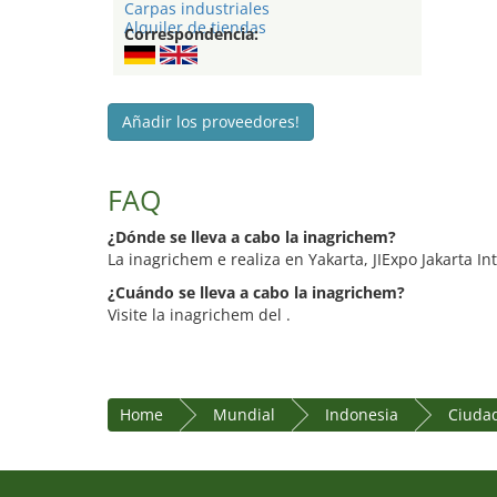
Carpas industriales
Alquiler de tiendas
Correspondencia:
Añadir los proveedores!
FAQ
¿Dónde se lleva a cabo la inagrichem?
La inagrichem e realiza en Yakarta, JIExpo Jakarta In
¿Cuándo se lleva a cabo la inagrichem?
Visite la inagrichem del .
Home
Mundial
Indonesia
Ciudad