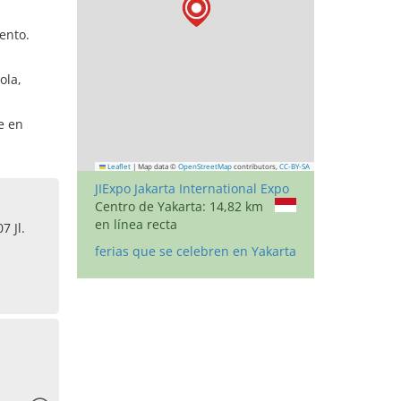
vento.
ola,
e en
Leaflet
|
Map data ©
OpenStreetMap
contributors,
CC-BY-SA
JIExpo Jakarta International Expo
Centro de Yakarta: 14,82 km
en línea recta
7 Jl.
ferias que se celebren en Yakarta