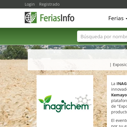
Login
Registrado
Ferias
Nombres de ferias
| Exposic
La
INAG
innovado
Kemayo
platafo
de "Expo
producto
El even
por su e