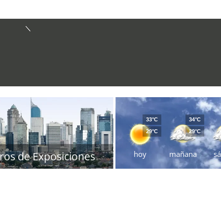
33°C
34°C
29°C
29°C
hoy
mañana
s
ros de Exposiciones