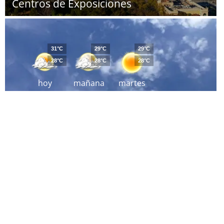
Centros de Exposiciones
31°C
29°C
29°C
28°C
28°C
28°C
hoy
mañana
martes