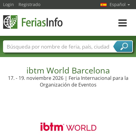
Login
Registrado
Español
Navega
toggle
Nombres de ferias
Países
Ciudades
Sectores de ferias
Sectores de proveedor de servicios
ibtm World Barcelona
17. - 19. noviembre 2026 | Feria Internacional para la
Organización de Eventos