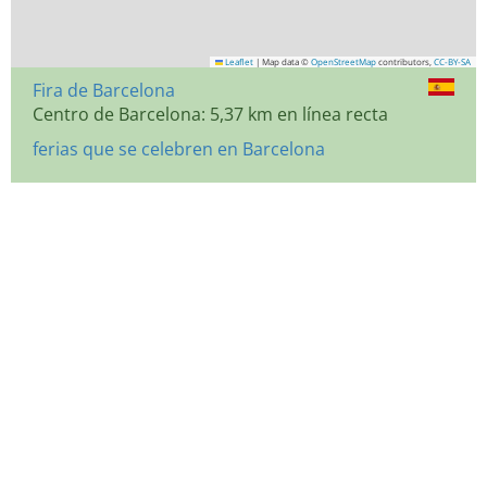
Leaflet
|
Map data ©
OpenStreetMap
contributors,
CC-BY-SA
Fira de Barcelona
Centro de Barcelona: 5,37 km en línea recta
ferias que se celebren en Barcelona