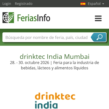
Login
Registrado
Español
Navega
toggle
Nombres de ferias
Países
Ciudades
Sectores de ferias
Sectores de proveedor de servicios
drinktec India Mumbai
28. - 30. octubre 2026 | Feria para la industria de
bebidas, lácteos y alimentos líquidos