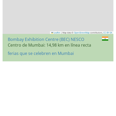
Leaflet
|
Map data ©
OpenStreetMap
contributors,
CC-BY-SA
Bombay Exhibition Centre (BEC) NESCO
Centro de Mumbai: 14,98 km en línea recta
ferias que se celebren en Mumbai