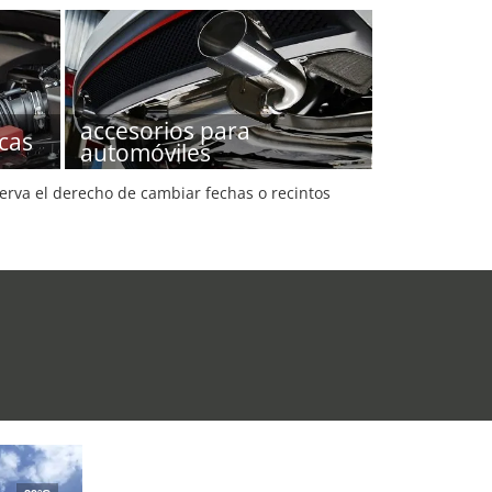
accesorios para
icas
automóviles
serva el derecho de cambiar fechas o recintos