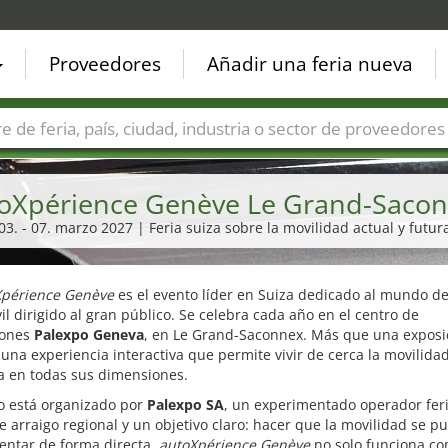
Proveedores
Añadir una feria nueva
Países
Ciudades
Sectores de ferias
Sectores de prove
oXpérience Genève Le Grand-Saco
03. - 07. marzo 2027 | Feria suiza sobre la movilidad actual y futur
Xpérience Genève
es el evento líder en Suiza dedicado al mundo de
l dirigido al gran público. Se celebra cada año en el centro de
iones
Palexpo Geneva
, en Le Grand-Saconnex. Más que una exposic
 una experiencia interactiva que permite vivir de cerca la movilida
 en todas sus dimensiones.
o está organizado por
Palexpo SA
, un experimentado operador feri
e arraigo regional y un objetivo claro: hacer que la movilidad se p
entar de forma directa.
autoXpérience Genève
no solo funciona c