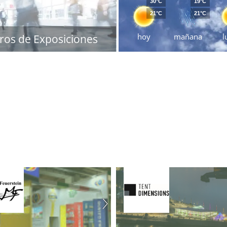
30°C
19°C
21°C
21°C
hoy
mañana
l
ros de Exposiciones