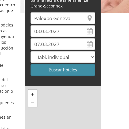
para la fecha de la feria en Le
ncuentro
Grand-Saconnex
nas que
modelos
rcas
luyendo
 los
ducción
l
de
 del
arar
ación o
+
−
 quienes
ones en
tales,