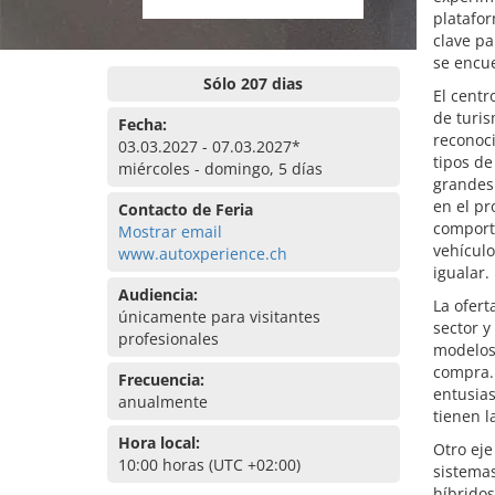
platafo
clave pa
se encu
Sólo 207 dias
El centr
de turis
Fecha:
reconoci
03.03.2027 - 07.03.2027*
tipos de
miércoles - domingo, 5 días
grandes 
en el pr
Contacto de Feria
comporta
Mostrar email
vehícul
www.autoxperience.ch
igualar.
Audiencia:
La ofert
únicamente para visitantes
sector y
profesionales
modelos,
compra. 
Frecuencia:
entusias
anualmente
tienen l
Hora local:
Otro eje
10:00 horas (UTC +02:00)
sistemas
híbridos