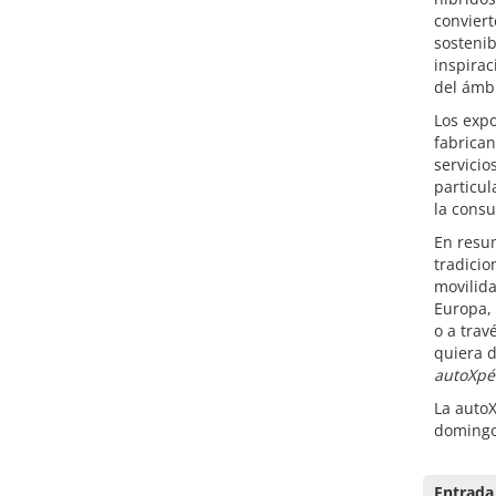
convier
sostenib
inspirac
del ámbi
Los expo
fabrican
servicio
particul
la consu
En res
tradicio
movilida
Europa, 
o a trav
quiera d
autoXpé
La autoX
domingo
Entrada