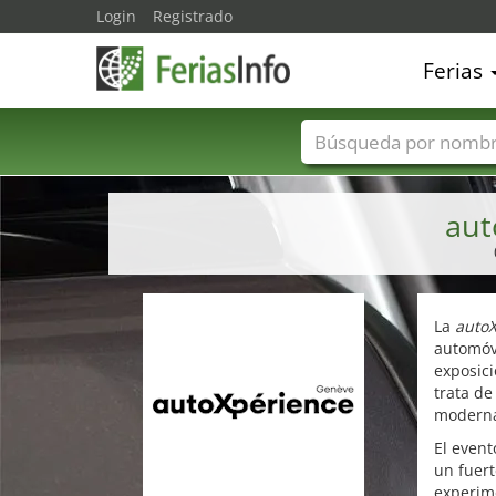
Login
Registrado
Ferias
Nombres de ferias
aut
La
auto
automóvi
exposic
trata de
moderna
El event
un fuert
experim