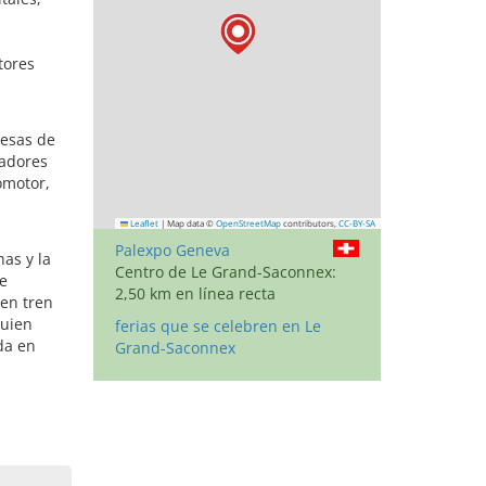
tores
resas de
radores
omotor,
Leaflet
|
Map data ©
OpenStreetMap
contributors,
CC-BY-SA
Palexpo Geneva
as y la
Centro de Le Grand-Saconnex:
de
2,50 km en línea recta
en tren
Quien
ferias que se celebren en Le
da en
Grand-Saconnex