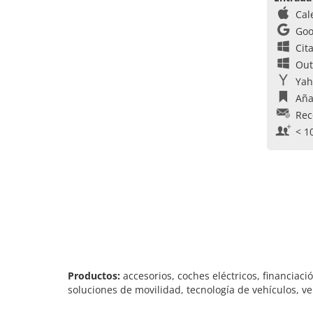
Cal
Goo
Cit
Out
Yah
Aña
Rec
< 1
Productos:
accesorios, coches eléctricos, financiaci
soluciones de movilidad, tecnología de vehículos, ve