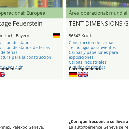
operacional: Europea
Área operacional: mundial
age Feuerstein
TENT DIMENSIONS 
Volkach, Bayern
56642 Kruft
ucción de stands
Construccion de carpas
cción de stands de ferias
Tecnología para eventos
de ferias
Carpas y pabellones para
ctura para la construccion
exposiciones
Carpas industriales
e exposición
Alquiler de tiendas
pondencia:
Correspondencia:
¿Con qué frecuencia se lleva 
onnex, Palexpo Geneva.
La autoXpérience Genève se re