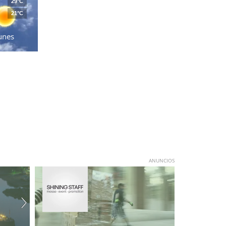
29°C
21°C
unes
ANUNCIOS