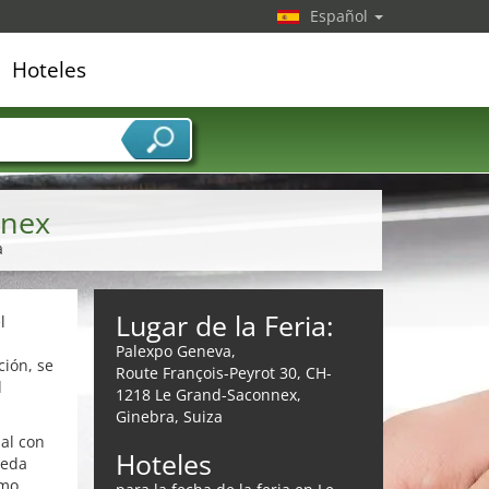
Español
Hoteles
edor de servicios
nnex
a
Lugar de la Feria:
l
Palexpo Geneva,
ión, se
Route François-Peyrot 30, CH-
d
1218 Le Grand-Saconnex,
Ginebra, Suiza
al con
Hoteles
ueda
omo