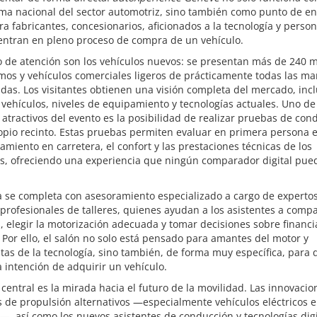
rma nacional del sector automotriz, sino también como punto de e
ra fabricantes, concesionarios, aficionados a la tecnología y perso
entran en pleno proceso de compra de un vehículo.
o de atención son los vehículos nuevos: se presentan más de 240 
mos y vehículos comerciales ligeros de prácticamente todas las ma
das. Los visitantes obtienen una visión completa del mercado, inc
 vehículos, niveles de equipamiento y tecnologías actuales. Uno de
atractivos del evento es la posibilidad de realizar pruebas de con
opio recinto. Estas pruebas permiten evaluar en primera persona e
miento en carretera, el confort y las prestaciones técnicas de los
os, ofreciendo una experiencia que ningún comparador digital pue
a se completa con asesoramiento especializado a cargo de expertos
 profesionales de talleres, quienes ayudan a los asistentes a comp
 elegir la motorización adecuada y tomar decisiones sobre financi
Por ello, el salón no solo está pensado para amantes del motor y
tas de la tecnología, sino también, de forma muy específica, para
a intención de adquirir un vehículo.
 central es la mirada hacia el futuro de la movilidad. Las innovaci
 de propulsión alternativos —especialmente vehículos eléctricos e
—, así como los nuevos asistentes de conducción y tecnologías digi