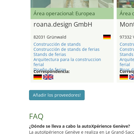
Área operacional: Europea
Área 
roana.design GmbH
Mont
82031 Grünwald
97332 
Construcción de stands
Constr
Construcción de stands de ferias
Constru
Stands de ferias
Stands 
Arquitectura para la construccion
Arquite
ferial
ferial
Diseño de ferias
Pisos d
Correspondencia:
Corres
Añadir los proveedores!
FAQ
¿Dónde se lleva a cabo la autoXpérience Genève?
La autoXpérience Genève e realiza en Le Grand-Sac