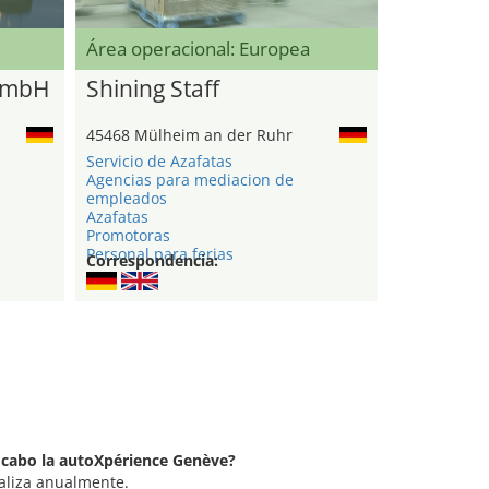
Área operacional: Europea
GmbH
Shining Staff
45468 Mülheim an der Ruhr
Servicio de Azafatas
Agencias para mediacion de
empleados
Azafatas
Promotoras
Personal para ferias
Correspondencia:
a cabo la autoXpérience Genève?
aliza anualmente.