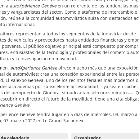
ten a
autoXpérience Genève
en un referente de las tendencias más
les y vanguardistas del sector. Como plataforma de intercambio e
ión, reúne a la comunidad automovilística suiza con destacados ac
to internacional.
sitores representan a todos los segmentos de la industria: desde
tes de vehículos y proveedores hasta entidades financieras y emp
s posventa. El público objetivo principal está compuesto por comp
ares, entusiastas de la tecnología y profesionales del comercio aut
ltoría y la investigación en movilidad.
umen,
autoXpérience Genève
ofrece mucho más que una exposición
nal de automóviles: crea una conexión experiencial entre las person
d. El Palexpo Geneva, uno de los recintos feriales más modernos 
destaca además por su excelente accesibilidad —ya sea en coche, 
és del aeropuerto de Ginebra, situado a tan solo unos minutos—. 
escubrir en directo el futuro de la movilidad, tiene una cita obliga
rience Genève
.
périence Genève tendrá lugar en 5 días de miércoles, 03. marzo a
, 07. marzo 2027 en Le Grand-Saconnex.
 de calendario
Organizador