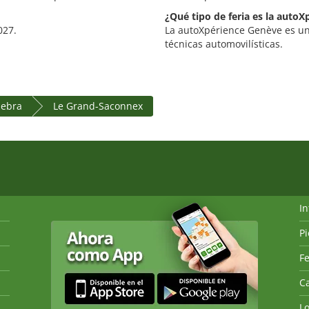
¿Qué tipo de feria es la auto
027.
La autoXpérience Genève es una
técnicas automovilísticas.
nebra
Le Grand-Saconnex
I
P
Fe
Ca
L