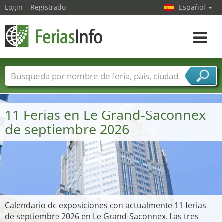
Login
Registrado
Español
Navega
toggle
Nombres de ferias
Países
Ciudades
Sectores de ferias
11 Ferias en Le Grand-Saconnex
Sectores de proveedor de servicios
de septiembre 2026
Calendario de exposiciones con actualmente 11 ferias
de septiembre 2026 en Le Grand-Saconnex. Las tres