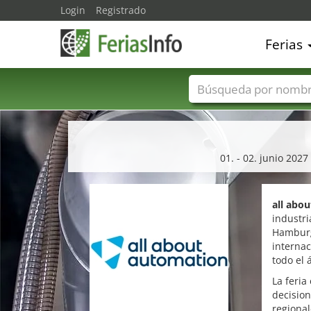
Login
Registrado
Ferias
Nombres de ferias
01. - 02. junio 2027
all abo
industri
Hamburg
internac
todo el
La feria
decision
regiona