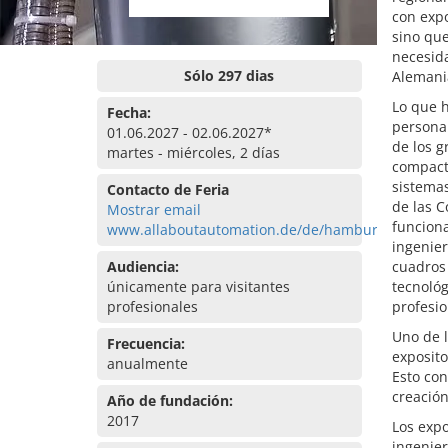
con expo
sino que
necesid
Sólo 297 dias
Alemani
Lo que 
Fecha:
personal
01.06.2027 - 02.06.2027*
de los g
martes - miércoles, 2 días
compact
sistemas
Contacto de Feria
de las C
Mostrar email
funciona
www.allaboutautomation.de/de/hamburg
ingenier
Audiencia:
cuadros 
únicamente para visitantes
tecnológ
profesionales
profesio
Uno de l
Frecuencia:
exposito
anualmente
Esto con
creación
Año de fundación:
2017
Los expo
ingenier