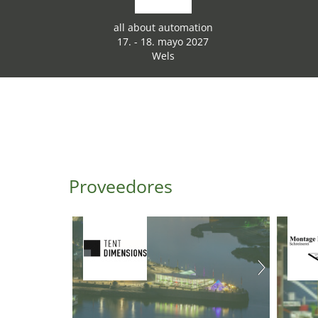
all about automation
17. - 18. mayo 2027
Wels
Proveedores