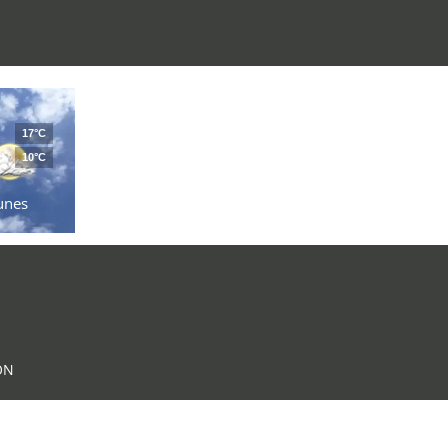
17°C
10°C
unes
ON