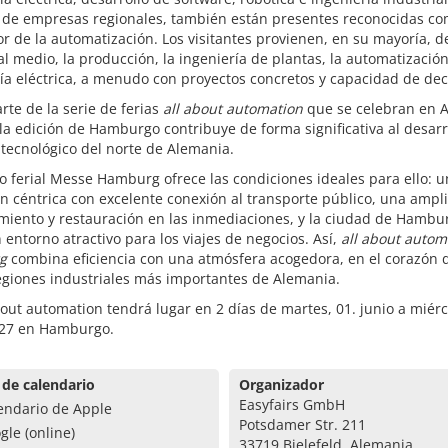
de empresas regionales, también están presentes reconocidas c
or de la automatización. Los visitantes provienen, en su mayoría, de
al medio, la producción, la ingeniería de plantas, la automatización
ía eléctrica, a menudo con proyectos concretos y capacidad de dec
te de la serie de ferias
all about automation
que se celebran en 
 la edición de Hamburgo contribuye de forma significativa al desarr
y tecnológico del norte de Alemania.
to ferial Messe Hamburg ofrece las condiciones ideales para ello: 
n céntrica con excelente conexión al transporte público, una ampli
miento y restauración en las inmediaciones, y la ciudad de Hambu
entorno atractivo para los viajes de negocios. Así,
all about autom
g
combina eficiencia con una atmósfera acogedora, en el corazón 
egiones industriales más importantes de Alemania.
bout automation tendrá lugar en 2 días de martes, 01. junio a miérc
027 en Hamburgo.
 de calendario
Organizador
Easyfairs GmbH
endario de Apple
Potsdamer Str. 211
gle (online)
33719 Bielefeld, Alemania