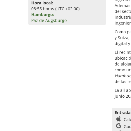
Hora local:
Además 
08:55 horas (UTC +02:00)
del sect
Hamburgo:
industri
Paz de Augsburgo
ingenier
Como par
y Suiza,
digital 
El recin
ubicació
de aloja
como un 
Hambur
de las r
La all a
junio 2
Entrada
Cal
Goo