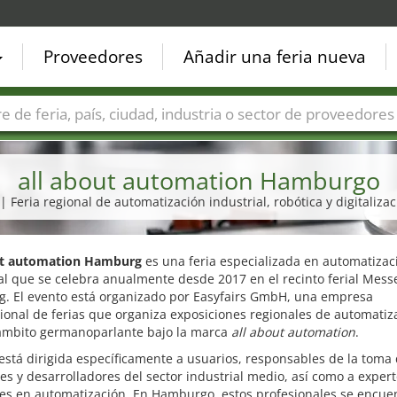
Proveedores
Añadir una feria nueva
Países
Ciudades
Sectores de ferias
Sectores de prove
all about automation Hamburgo
 | Feria regional de automatización industrial, robótica y digitaliza
ut automation Hamburg
es una feria especializada en automatizac
al que se celebra anualmente desde 2017 en el recinto ferial Mess
. El evento está organizado por Easyfairs GmbH, una empresa
ional de ferias que organiza exposiciones regionales de automatiz
 ámbito germanoparlante bajo la marca
all about automation
.
 está dirigida específicamente a usuarios, responsables de la toma
es y desarrolladores del sector industrial medio, así como a exper
les en automatización. En Hamburgo, estos profesionales se encue