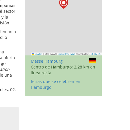
ompañías
l sector
 y la
isión.
Alemania
ollo
una
Leaflet
|
Map data ©
OpenStreetMap
contributors,
CC-BY-SA
a oferta
Messe Hamburg
rgo
Centro de Hamburgo: 2,28 km en
ation
línea recta
de una
ferias que se celebren en
Hamburgo
oles, 02.