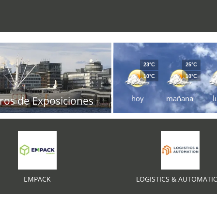
23°C
25°C
10°C
10°C
hoy
mañana
l
ros de Exposiciones
EMPACK
LOGISTICS & AUTOMATI