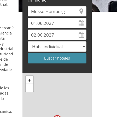
Hamburgo
rial,
cercanía
erencia
rta
 y
dustrial
eguridad
re de
ón de
ovedades
+
−
de los
cadas.
 la
cánica,
.