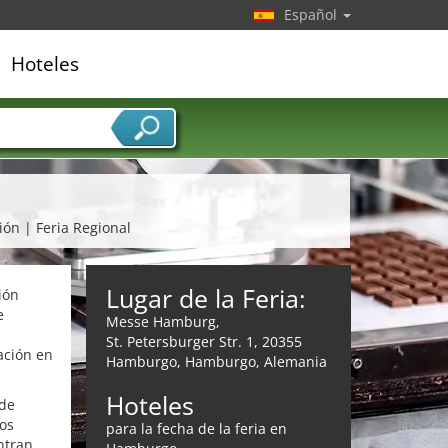
Español
Hoteles
edor de servicios
ción | Feria Regional
Lugar de la Feria:
ión
e
Messe Hamburg,
St. Petersburger Str. 1, 20355
ación en
Hamburgo, Hamburgo, Alemania
Hoteles
 de
tos
para la fecha de la feria en
ntran