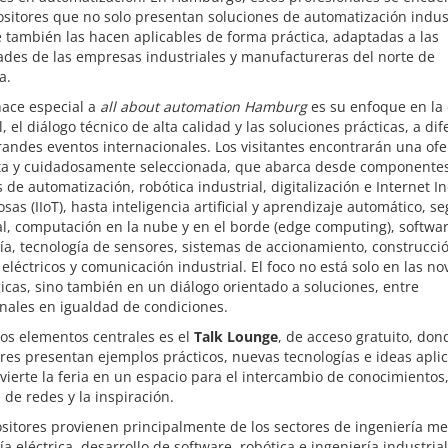
sitores que no solo presentan soluciones de automatización indust
 también las hacen aplicables de forma práctica, adaptadas a las
ades de las empresas industriales y manufactureras del norte de
a.
hace especial a
all about automation Hamburg
es su enfoque en la 
, el diálogo técnico de alta calidad y las soluciones prácticas, a dif
randes eventos internacionales. Los visitantes encontrarán una ofe
a y cuidadosamente seleccionada, que abarca desde componentes
 de automatización, robótica industrial, digitalización e Internet In
osas (IIoT), hasta inteligencia artificial y aprendizaje automático, s
l, computación en la nube y en el borde (edge computing), softwa
ía, tecnología de sensores, sistemas de accionamiento, construcci
eléctricos y comunicación industrial. El foco no está solo en las n
icas, sino también en un diálogo orientado a soluciones, entre
nales en igualdad de condiciones.
os elementos centrales es el
Talk Lounge
, de acceso gratuito, don
res presentan ejemplos prácticos, nuevas tecnologías e ideas apli
vierte la feria en un espacio para el intercambio de conocimientos,
 de redes y la inspiración.
sitores provienen principalmente de los sectores de ingeniería me
ía eléctrica, desarrollo de software, robótica e ingeniería industrial