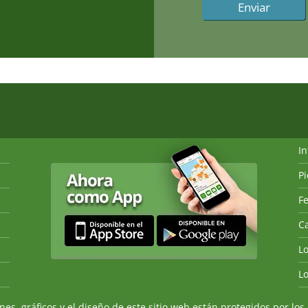
I
P
Fe
Ca
L
L
, gráficos y el diseño de este sitio web están protegidos por los 