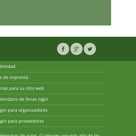
ntimidad
ie de imprenta
rias para su sitio web
lendario de ferias login
ogin para organizadores
ogin para proveedores
derechos de autor. Cualquier uso más allá de los