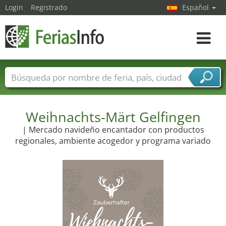
Login
Registrado
Español
Navega
toggle
Nombres de ferias
Países
Ciudades
Sectores de ferias
Sectores de proveedor de servicios
Weihnachts-Märt Gelfingen
| Mercado navideño encantador con productos
regionales, ambiente acogedor y programa variado