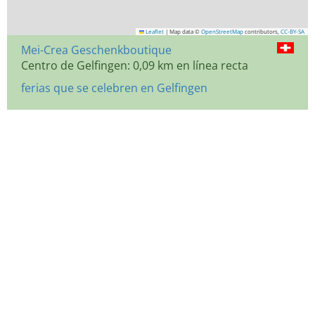
Leaflet
|
Map data ©
OpenStreetMap
contributors,
CC-BY-SA
Mei-Crea Geschenkboutique
Centro de Gelfingen: 0,09 km en línea recta
ferias que se celebren en Gelfingen