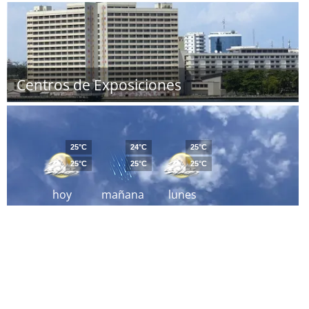
Centros de Exposiciones
25°C
24°C
25°C
25°C
25°C
25°C
hoy
mañana
lunes