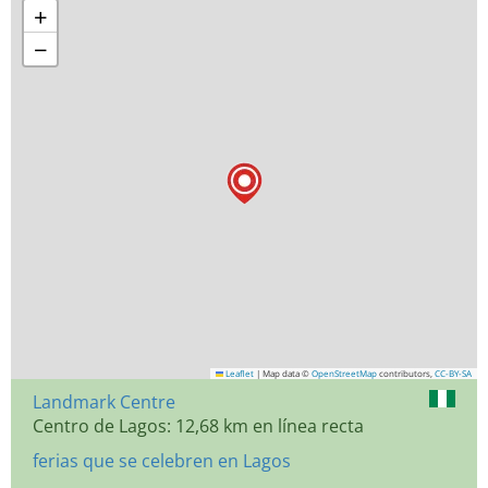
+
−
Leaflet
|
Map data ©
OpenStreetMap
contributors,
CC-BY-SA
Landmark Centre
Centro de Lagos: 12,68 km en línea recta
ferias que se celebren en Lagos