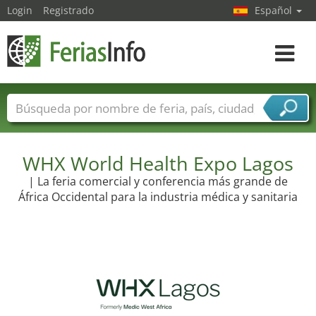
Login
Registrado
Español
Navega
toggle
Nombres de ferias
Países
Ciudades
Sectores de ferias
WHX World Health Expo Lagos
Sectores de proveedor de servicios
| La feria comercial y conferencia más grande de
África Occidental para la industria médica y sanitaria