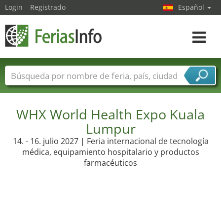
Login
Registrado
Español
Navega
toggle
Nombres de ferias
Países
Ciudades
Sectores de ferias
WHX World Health Expo Kuala
Sectores de proveedor de servicios
Lumpur
14. - 16. julio 2027 | Feria internacional de tecnología
médica, equipamiento hospitalario y productos
farmacéuticos