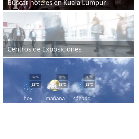
Buscar hoteles en Kuala Lumpur
Centros de Exposiciones
32°C
33°C
30°C
29°C
29°C
29°C
hoy
mañana
sábado