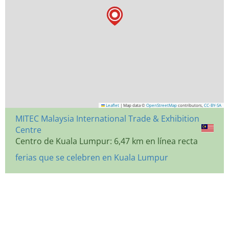
Leaflet
|
Map data ©
OpenStreetMap
contributors,
CC-BY-SA
MITEC Malaysia International Trade & Exhibition
Centre
Centro de Kuala Lumpur: 6,47 km en línea recta
ferias que se celebren en Kuala Lumpur