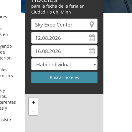
para la fecha de la feria en
n
Ciudad Ho Chi Minh
ores
de
as en
uyendo
 de
erior.
ales
cnico y
s y
ros,
+
 gerentes
as y
−
sistir