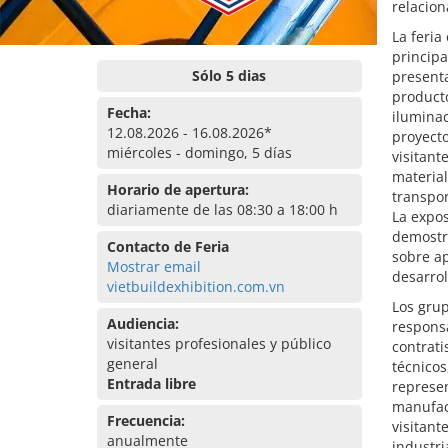
relacion
La feria
princip
Sólo 5 dias
presenta
producto
Fecha:
iluminac
12.08.2026 - 16.08.2026*
proyecto
miércoles - domingo, 5 días
visitant
material
Horario de apertura:
transpor
diariamente de las 08:30 a 18:00 h
La expo
demostra
Contacto de Feria
sobre ap
Mostrar email
desarrol
vietbuildexhibition.com.vn
Los grup
Audiencia:
responsa
visitantes profesionales y público
contrati
general
técnicos
Entrada libre
represen
manufact
Frecuencia:
visitant
anualmente
industri