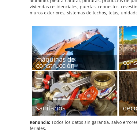
aluminio, piedra natural, pinturas, productos de pa
viviendas residenciales, puertas, repuestos, revest
muros exteriores, sistemas de techos, tejas, unidad
máquinas de
cons
construcción
sanitarios
deco
Renuncia:
Todos los datos sin garantía, salvo errore
feriales.