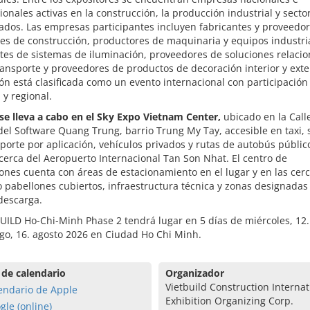
ionales activas en la construcción, la producción industrial y secto
ados. Las empresas participantes incluyen fabricantes y proveedo
es de construcción, productores de maquinaria y equipos industri
tes de sistemas de iluminación, proveedores de soluciones relaci
ransporte y proveedores de productos de decoración interior y exter
ón está clasificada como un evento internacional con participación
 y regional.
 se lleva a cabo en el Sky Expo Vietnam Center,
ubicado en la Calle
el Software Quang Trung, barrio Trung My Tay, accesible en taxi, s
porte por aplicación, vehículos privados y rutas de autobús público
cerca del Aeropuerto Internacional Tan Son Nhat. El centro de
ones cuenta con áreas de estacionamiento en el lugar y en las cerc
 pabellones cubiertos, infraestructura técnica y zonas designadas
descarga.
UILD Ho-Chi-Minh Phase 2 tendrá lugar en 5 días de miércoles, 12.
go, 16. agosto 2026 en Ciudad Ho Chi Minh.
 de calendario
Organizador
Vietbuild Construction Internat
endario de Apple
Exhibition Organizing Corp.
gle (online)