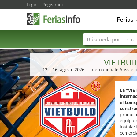
Login
Registrado
Ferias
Nombres de ferias
VIETBUI
12. - 16. agosto 2026 | Internationale Ausst
La "VIE
internac
el trans
construc
producto
equipami
instalac
comercia