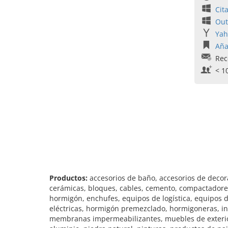
Cit
Out
Yah
Aña
Rec
< 1
Productos:
accesorios de baño, accesorios de decora
cerámicas, bloques, cables, cemento, compactadores
hormigón, enchufes, equipos de logística, equipos 
eléctricas, hormigón premezclado, hormigoneras, int
membranas impermeabilizantes, muebles de exterior, 