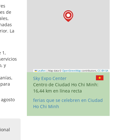
res
res de
ales,
onadas
ior. La
 1,
ervicios
, y
Leaflet
|
Map data ©
OpenStreetMap
contributors,
CC-BY-SA
anías,
Sky Expo Center
 para
Centro de Ciudad Ho Chi Minh:
16,44 km en línea recta
 agosto
ferias que se celebren en Ciudad
Ho Chi Minh
ional