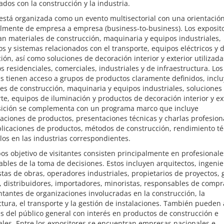
ados con la construcción y la industria.
 está organizada como un evento multisectorial con una orientació
almente de empresa a empresa (business-to-business). Los exposit
n materiales de construcción, maquinaria y equipos industriales,
s y sistemas relacionados con el transporte, equipos eléctricos y 
ión, así como soluciones de decoración interior y exterior utilizad
s residenciales, comerciales, industriales y de infraestructura. Los
es tienen acceso a grupos de productos claramente definidos, incl
es de construcción, maquinaria y equipos industriales, soluciones
te, equipos de iluminación y productos de decoración interior y ext
sición se complementa con un programa marco que incluye
ciones de productos, presentaciones técnicas y charlas profesion
licaciones de productos, métodos de construcción, rendimiento té
los en las industrias correspondientes.
os objetivo de visitantes consisten principalmente en profesionale
bles de la toma de decisiones. Estos incluyen arquitectos, ingenie
stas de obras, operadores industriales, propietarios de proyectos,
, distribuidores, importadores, minoristas, responsables de compr
tantes de organizaciones involucradas en la construcción, la
ura, el transporte y la gestión de instalaciones. También pueden a
es del público general con interés en productos de construcción e
ales. Entre los expositores se encuentran empresas nacionales e