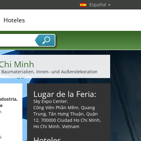
Español
Hoteles
edor de servicios
Chi Minh
e, Baumaterialien, Innen- und Außendekoration
Lugar de la Feria:
ndustria,
Sky Expo Center,
de
Công Viên Phần Mềm, Quang
n
Trung, Tân Hưng Thuận, Quận
12, 700000 Ciudad Ho Chi Minh,
Ho Chi Minh, Vietnam
s
Hoteles