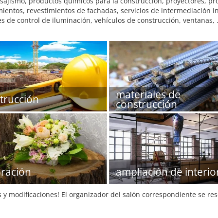
isajismo, productos químicos para la construcción, proyectores, pr
imientos, revestimientos de fachadas, servicios de intermediación i
es de control de iluminación, vehículos de construcción, ventanas,
materiales de
trucción
construcción
ración
ampliación de interio
s y modificaciones! El organizador del salón correspondiente se re