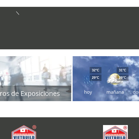
32°C
31°C
29°C
29°C
hoy
mañana
do
ros de Exposiciones