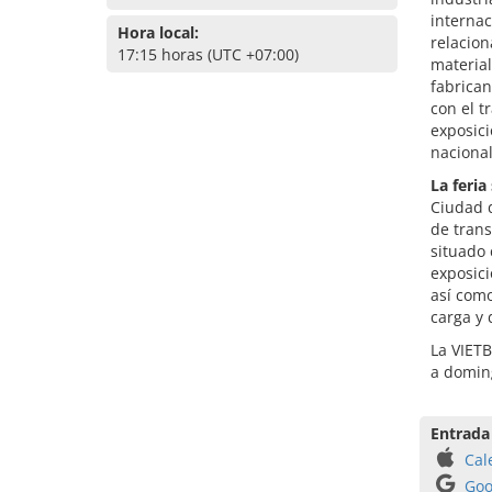
internac
Hora local:
relacion
17:15 horas (UTC +07:00)
material
fabrican
con el t
exposici
nacional
La feria
Ciudad d
de trans
situado 
exposici
así como
carga y 
La VIETB
a domin
Entrada
Cal
Goo