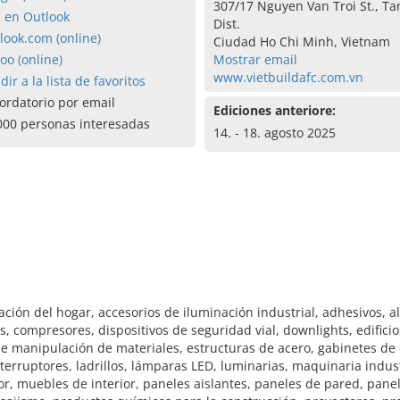
307/17 Nguyen Van Troi St., Ta
a en Outlook
Dist.
look.com (online)
Ciudad Ho Chi Minh, Vietnam
oo (online)
Mostrar email
www.vietbuildafc.com.vn
dir a la lista de favoritos
ordatorio por email
Ediciones anteriore:
000 personas interesadas
14. - 18. agosto 2025
ción del hogar, accesorios de iluminación industrial, adhesivos, a
, compresores, dispositivos de seguridad vial, downlights, edific
de manipulación de materiales, estructuras de acero, gabinetes d
erruptores, ladrillos, lámparas LED, luminarias, maquinaria indust
muebles de interior, paneles aislantes, paneles de pared, paneles