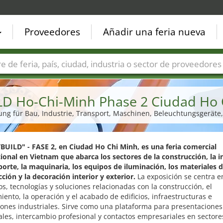
Proveedores
Añadir una feria nueva
Países
Ciudades
Sectores de ferias
Sectores de prove
LD Ho-Chi-Minh Phase 2 Ciudad Ho 
ellung für Bau, Industrie, Transport, Maschinen, Beleuchtungsgerät
TBUILD" - FASE 2, en Ciudad Ho Chi Minh, es una feria comercial
ional en Vietnam que abarca los sectores de la construcción, la i
porte, la maquinaria, los equipos de iluminación, los materiales 
ción y la decoración interior y exterior.
La exposición se centra e
s, tecnologías y soluciones relacionadas con la construcción, el
ento, la operación y el acabado de edificios, infraestructuras e
iones industriales. Sirve como una plataforma para presentaciones
les, intercambio profesional y contactos empresariales en sectore