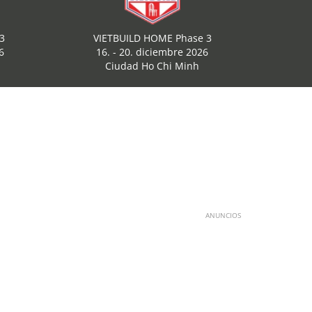
3
VIETBUILD HOME Phase 3
6
16. - 20. diciembre 2026
Ciudad Ho Chi Minh
ANUNCIOS