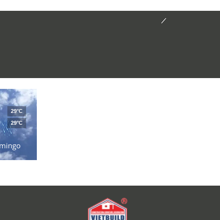
29°C
29°C
mingo