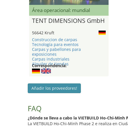
Área operacional: mundial
TENT DIMENSIONS GmbH
56642 Kruft
Construccion de carpas
Tecnología para eventos
Carpas y pabellones para
exposiciones
Carpas industriales
Alquiler de tiendas
Correspondencia:
Añadir los proveedores!
FAQ
¿Dónde se lleva a cabo la VIETBUILD Ho-Chi-Minh 
La VIETBUILD Ho-Chi-Minh Phase 2 e realiza en Ciud