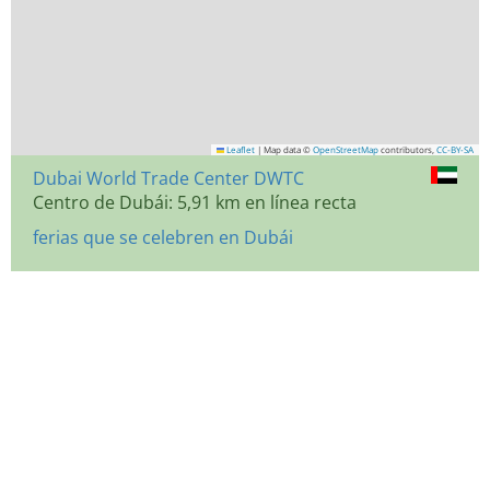
Leaflet
|
Map data ©
OpenStreetMap
contributors,
CC-BY-SA
Dubai World Trade Center DWTC
Centro de Dubái: 5,91 km en línea recta
ferias que se celebren en Dubái