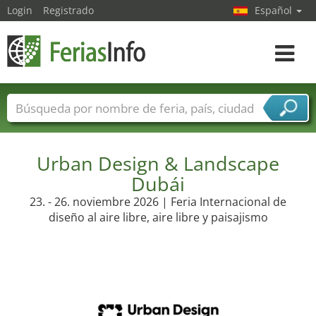
Login
Registrado
Español
Navega
toggle
Nombres de ferias
Países
Ciudades
Sectores de ferias
Sectores de proveedor de servicios
Urban Design & Landscape
Dubái
23. - 26. noviembre 2026 | Feria Internacional de
diseño al aire libre, aire libre y paisajismo