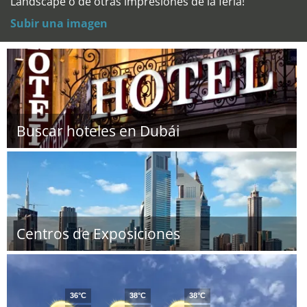
Landscape o de otras impresiones de la feria!
Subir una imagen
Buscar hoteles en Dubái
Centros de Exposiciones
36°C
38°C
38°C