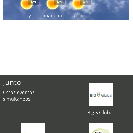
32°C
32°C
32°C
hoy
mañana
lunes
Junto
Otros eventos
simultáneos
Big 5 Global