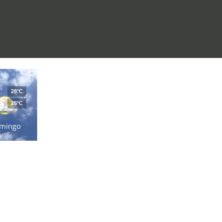
28°C
25°C
mingo