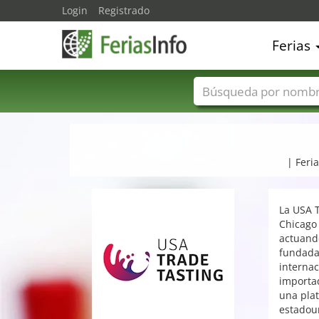
Login
Registrado
Ferias
Nombres de ferias
| Feria
La USA T
Chicago
actuand
fundada
interna
importa
una pla
estadou