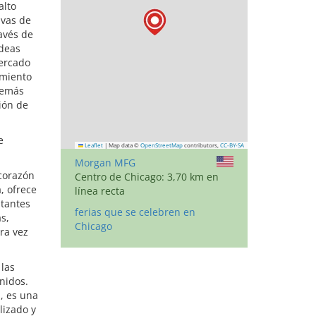
alto
ivas de
avés de
ideas
mercado
imiento
demás
ión de
e
Leaflet
|
Map data ©
OpenStreetMap
contributors,
CC-BY-SA
Morgan MFG
corazón
Centro de Chicago: 3,70 km en
, ofrece
línea recta
itantes
ferias que se celebren en
s,
Chicago
ra vez
las
nidos.
l, es una
lizado y