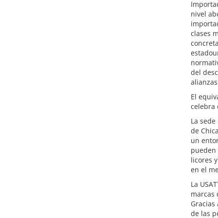
Importad
nivel ab
importac
clases m
concret
estadou
normati
del des
alianzas
El equiv
celebra
La sede
de Chica
un entor
pueden 
licores 
en el m
La USATT
marcas 
Gracias 
de las p