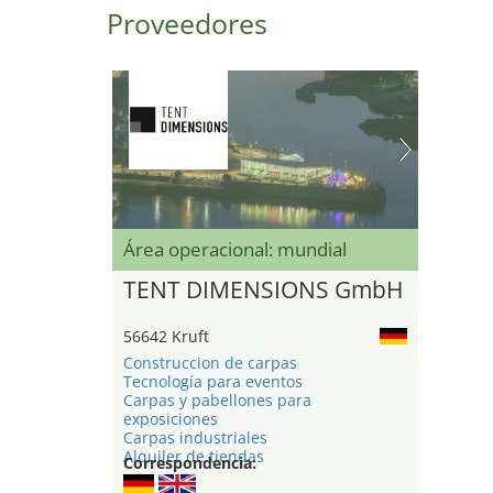
Proveedores
Área operacional: mundial
TENT DIMENSIONS GmbH
56642 Kruft
Construccion de carpas
Tecnología para eventos
Carpas y pabellones para
exposiciones
Carpas industriales
Alquiler de tiendas
Correspondencia: