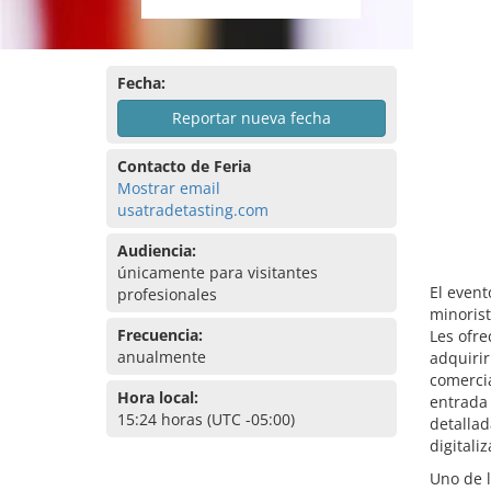
Fecha:
Reportar nueva fecha
Contacto de Feria
Mostrar email
usatradetasting.com
Audiencia:
únicamente para visitantes
El event
profesionales
minorist
Frecuencia:
Les ofr
anualmente
adquirir
comercia
Hora local:
entrada 
15:24 horas (UTC -05:00)
detallad
digitali
Uno de 