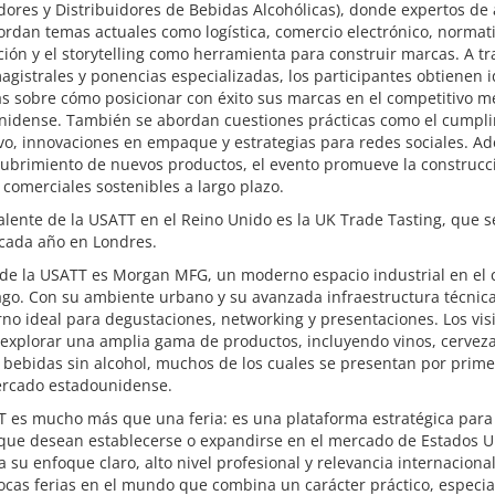
ores y Distribuidores de Bebidas Alcohólicas), donde expertos de 
ordan temas actuales como logística, comercio electrónico, normat
ión y el storytelling como herramienta para construir marcas. A tr
agistrales y ponencias especializadas, los participantes obtienen 
as sobre cómo posicionar con éxito sus marcas en el competitivo 
nidense. También se abordan cuestiones prácticas como el cumpl
vo, innovaciones en empaque y estrategias para redes sociales. A
cubrimiento de nuevos productos, el evento promueve la construcc
 comerciales sostenibles a largo plazo.
alente de la USATT en el Reino Unido es la UK Trade Tasting, que s
 cada año en Londres.
 de la USATT es Morgan MFG, un moderno espacio industrial en el 
go. Con su ambiente urbano y su avanzada infraestructura técnica
no ideal para degustaciones, networking y presentaciones. Los vis
explorar una amplia gama de productos, incluyendo vinos, cerveza
y bebidas sin alcohol, muchos de los cuales se presentan por prime
ercado estadounidense.
 es mucho más que una feria: es una plataforma estratégica para 
que desean establecerse o expandirse en el mercado de Estados U
a su enfoque claro, alto nivel profesional y relevancia internaciona
ocas ferias en el mundo que combina un carácter práctico, especia