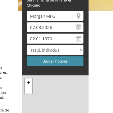
para la fecha de la feria en
Chicago
os
ores.
s,
+
la
−
ción
ad,
cia de