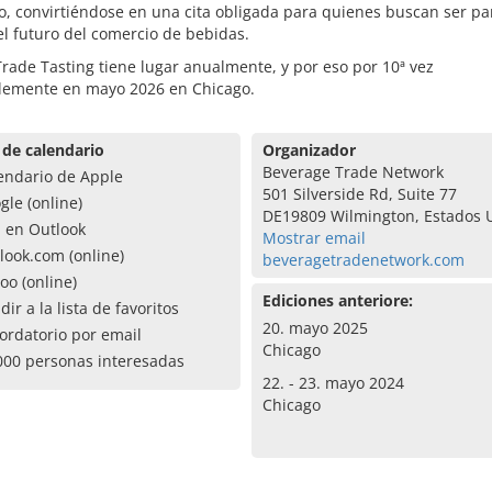
vo, convirtiéndose en una cita obligada para quienes buscan ser pa
el futuro del comercio de bebidas.
rade Tasting tiene lugar anualmente, y por eso por 10ª vez
blemente en mayo 2026 en Chicago.
 de calendario
Organizador
Beverage Trade Network
endario de Apple
501 Silverside Rd, Suite 77
gle (online)
DE19809 Wilmington, Estados 
a en Outlook
Mostrar email
look.com (online)
beveragetradenetwork.com
oo (online)
Ediciones anteriore:
dir a la lista de favoritos
20. mayo 2025
ordatorio por email
Chicago
000 personas interesadas
22. - 23. mayo 2024
Chicago