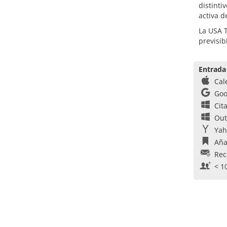
distinti
activa d
La USA T
previsi
Entrada
Cal
Goo
Cit
Out
Yah
Aña
Rec
< 1