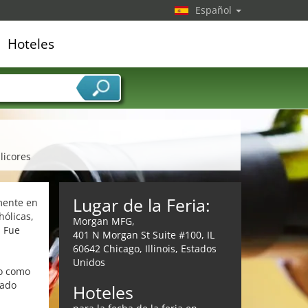
Español
Hoteles
edor de servicios
 licores
Lugar de la Feria:
mente en
ólicas,
Morgan MFG,
. Fue
401 N Morgan St Suite #100, IL
60642 Chicago, Illinois, Estados
Unidos
do como
cado
Hoteles