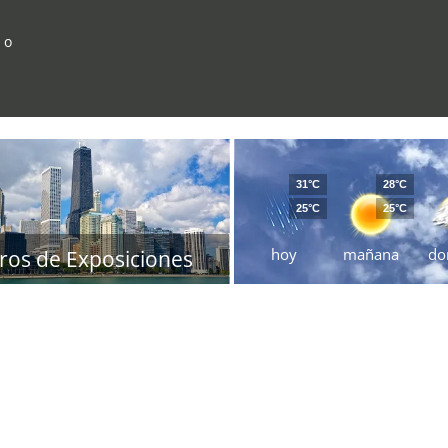
 o
31°C
28°C
25°C
25°C
hoy
mañana
do
ros de Exposiciones